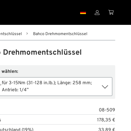


tschlüssel
Bahco Drehmomentschlüssel
 Drehmomentschlüssel
 wählen:
für 3-15Nm (31-128 in.lb.); Länge: 258 mm;
Antrieb: 1/4”
08-509
s
178,35 €
utschland (19%)
33,89 €