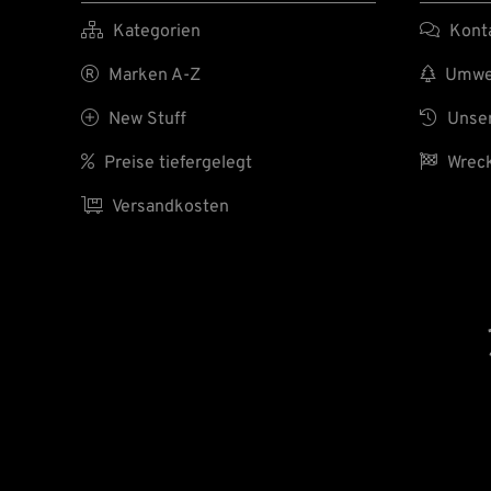

Kategorien

Kont

Marken A-Z

Umwel

New Stuff

Unser

Preise tiefergelegt

Wreck

Versandkosten