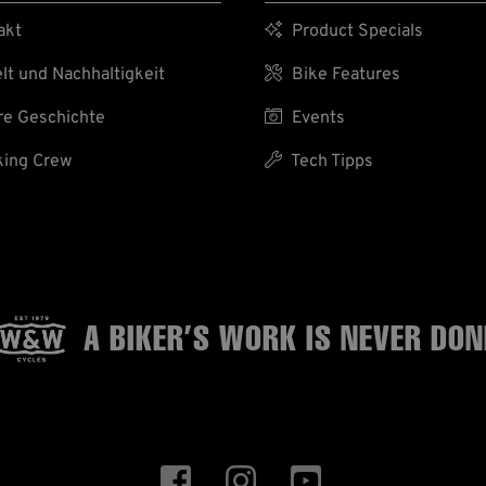
akt

Product Specials
t und Nachhaltigkeit

Bike Features
e Geschichte

Events
ing Crew

Tech Tipps
A BIKER’S WORK
IS NEVER DON


