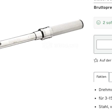
Bruttopre

2
sof
Auf der
Fakten
Drehmo
für 3-1
Stahl, 