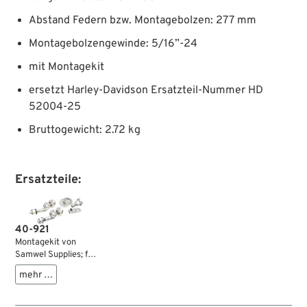
Abstand Federn bzw. Montagebolzen: 277 mm
Montagebolzengewinde: 5/16”-24
mit Montagekit
ersetzt Harley-Davidson Ersatzteil-Nummer HD
52004-25
Bruttogewicht: 2.72 kg
Ersatzteile:
40-921
Montagekit von
Samwel Supplies; für
Solositz /
mehr …
Sattelkreuz;
passend für Modelle
1934-1980; Stahl,