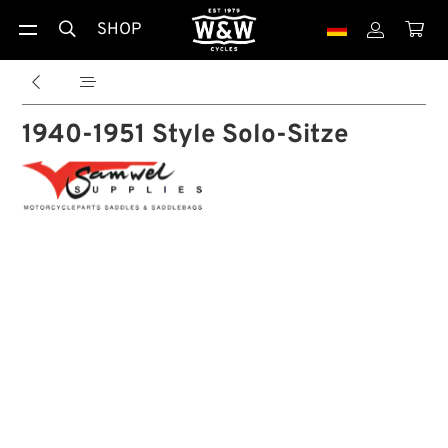
SHOP





1940-1951 Style Solo-Sitze