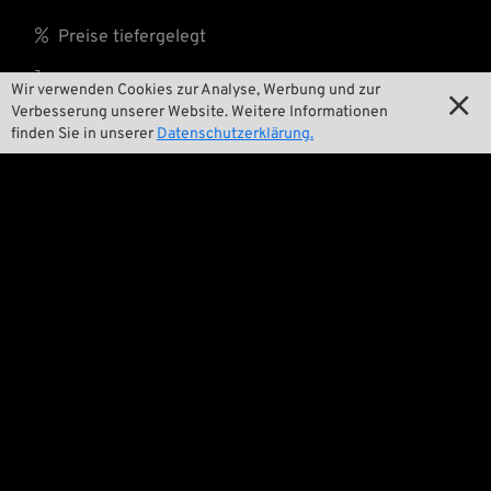
Schaffelle von

Preise tiefergelegt
Natur aus kaum
Feuchtigkeit
aufnehmen. Zu

Versandkosten
Wir verwenden Cookies zur Analyse, Werbung und zur
guter Letzt ist so

Verbesserung unserer Website. Weitere Informationen
ein Fell natürlich
finden Sie in unserer
Datenschutzerklärung.
auch ein optimaler
Schutz für den in die
Wir
Jahre gekommenen
Originalsitz, den
man nicht mehr so

Kontakt
gerne den
Elementen

Umwelt und Nachhaltigkeit
aussetzen möchte.
Die Reproduktionen

Unsere Geschichte
dieser Sitz-Covers
von The Cyclery

Wrecking Crew
werden in Norwegen
aus Fellen von
Wellington Schafen
exakt nach
originalen Vorlagen
Pan-O-Rama
gefertigt. Am Rand
besitzen sie einen

Product Specials
Segeltuch-Keder