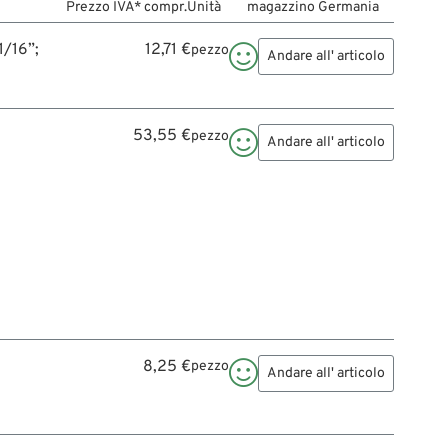
Prezzo IVA* compr.
Unità
magazzino Germania
1/16”;
12,71 €
pezzo

Andare all' articolo
53,55 €
pezzo

Andare all' articolo
8,25 €
pezzo

Andare all' articolo