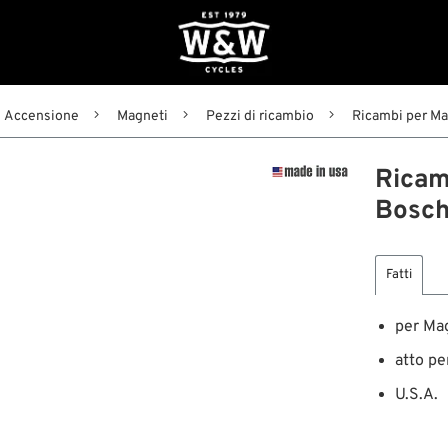
Accensione
Magneti
Pezzi di ricambio
Ricambi per M
Ricam
Bosc
Fatti
per Ma
atto pe
U.S.A.