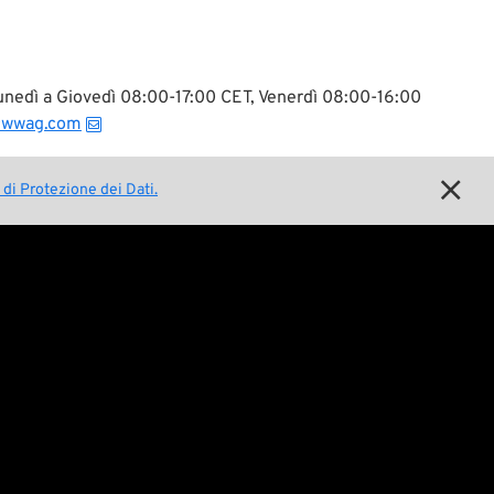
 Lunedì a Giovedì 08:00-17:00 CET, Venerdì 08:00-16:00
@wwag.com

 di Protezione dei Dati.
Questioni legali

Condizioni generali di contratto

Dichiarazione sulla protezione dei
dati

Avviso legale