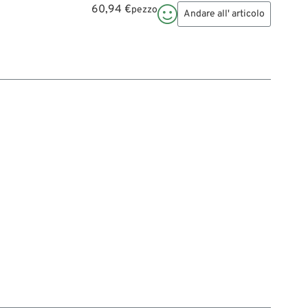
60,94 €
pezzo

Andare all' articolo