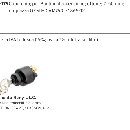
-179
Coperchio; per Puntine d'accensione; ottone; Ø 50 mm;
rimpiazza OEM HD AM763 e 1865-12
de la IVA tedesca (19%; ossia 7% ridotta sui libri).
mento Rony L.L.C.
elle automobili, a quattro
 OFF, ON, START, CLACSON. Può
elè d’avviamento. La posizione
ttere un magneto alla massa.