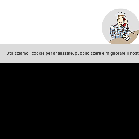
Utilizziamo i cookie per analizzare, pubblicizzare e migliorare il nost
Shop
Noi

Categorie

Conta

Marchi A-Z

Ambien

New Stuff

La nos

Prezzi ribassati

Wreck

Spese di spedizione