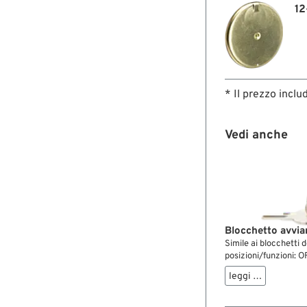
12
* Il prezzo inclu
Vedi anche
Blocchetto avvia
Simile ai blocchetti d
posizioni/funzioni:
essere usato senza r
leggi …
OFF può anche conne