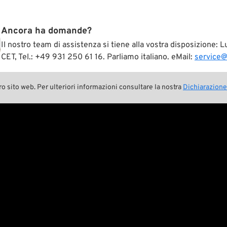
Ancora ha domande?
Il nostro team di assistenza si tiene alla vostra disposizione:
CET, Tel.: +49 931 250 61 16. Parliamo italiano. eMail:
service
ro sito web. Per ulteriori informazioni consultare la nostra
Dichiarazione
Pan-O-Rama
tto

Product Specials
te e sostenibilità

Bike Features
tra storia

Eventi
ing Crew

Consigli tecnici