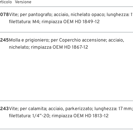
rticolo
Versione
-078
Vite; per pantografo; acciaio, nichelato opaco; lunghezza: 1
filettatura: M4; rimpiazza OEM HD 1849-12
-245
Molla e prigioniero; per Coperchio accensione; acciaio,
nichelato; rimpiazza OEM HD 1867-12
-243
Vite; per calamita; acciaio, parkerizzato; lunghezza: 17 mm;
filettatura: 1/4”-20; rimpiazza OEM HD 1813-12