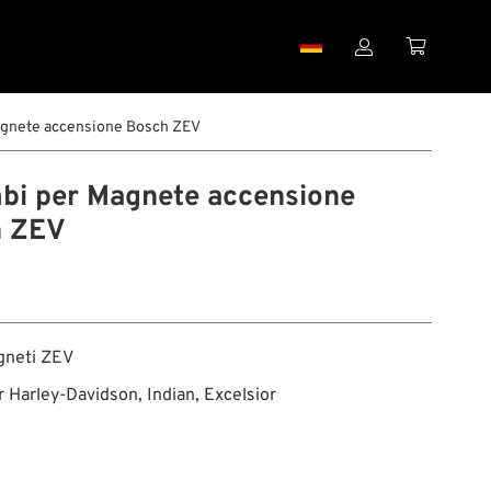


agnete accensione Bosch ZEV
bi per Magnete accensione
h ZEV
gneti ZEV
r Harley-Davidson, Indian, Excelsior