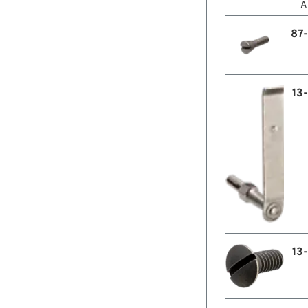
A
87
13
13