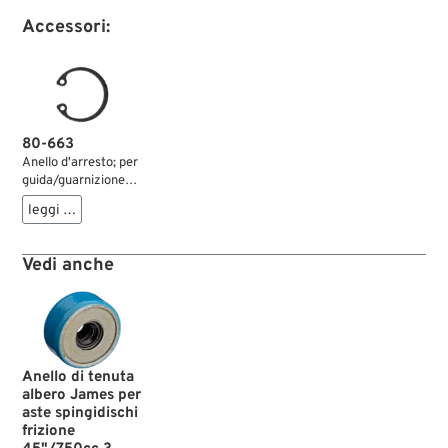
Accessori:
80-663
Anello d'arresto; per
guida/guarnizione
asta; acciaio;
leggi …
rimpiazza OEM HD
37354-41; peso
lordo: 10 g
Vedi anche
Anello di tenuta
albero James per
aste spingidischi
frizione