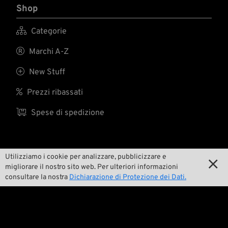
Shop

Categorie

Marchi A-Z

New Stuff

Prezzi ribassati

Spese di spedizione
Noi
Utilizziamo i cookie per analizzare, pubblicizzare e

migliorare il nostro sito web. Per ulteriori informazioni

Contatto
consultare la nostra
Dichiarazione di Protezione dei Dati.

Ambiente e sostenibilità

La nostra storia