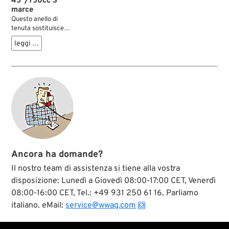
45"/750cc 3
marce
Questo anello di
tenuta sostituisce
l'ostico pacco
leggi …
originale a
multicomponenti,
fatto di guarnizioni e
distanziatori.
Montaggio più facile,
miglior tenuta.
Ancora ha domande?
Il nostro team di assistenza si tiene alla vostra
disposizione: Lunedì a Giovedì 08:00-17:00 CET, Venerdì
08:00-16:00 CET, Tel.: +49 931 250 61 16. Parliamo
italiano. eMail:
service@wwag.com