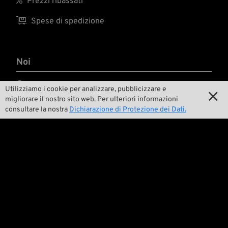
Prezzi ribassati

Spese di spedizione
Noi

Contatto
Utilizziamo i cookie per analizzare, pubblicizzare e

migliorare il nostro sito web. Per ulteriori informazioni

Ambiente e sostenibilità
consultare la nostra
Dichiarazione di Protezione dei Dati.

La nostra storia

Wrecking Crew
Pan-O-Rama

Product Specials