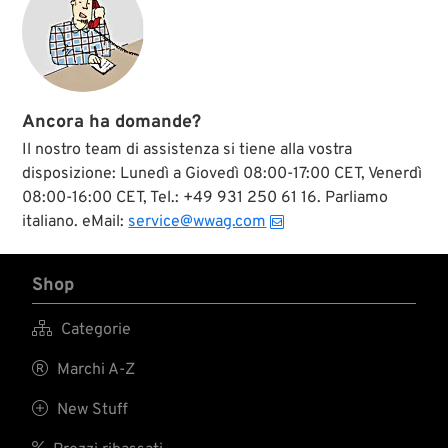
Ancora ha domande?
Il nostro team di assistenza si tiene alla vostra
disposizione: Lunedì a Giovedì 08:00-17:00 CET, Venerdì
08:00-16:00 CET, Tel.: +49 931 250 61 16. Parliamo
italiano. eMail:
service@wwag.com
Shop

Categorie

Marchi A-Z

New Stuff
