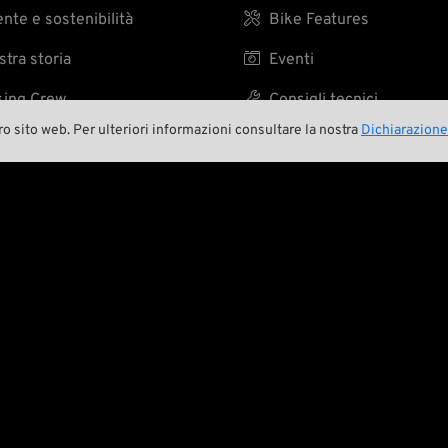
te e sostenibilità

Bike Features
tra storia

Eventi
ing Crew

Consigli tecnici
ro sito web. Per ulteriori informazioni consultare la nostra
Dichiarazione
A BIKER’S WORK
IS NEVER DON


