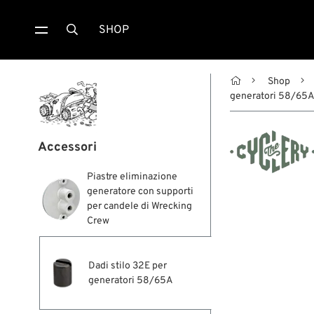
SHOP


Shop
generatori 58/65
Accessori
Piastre eliminazione
generatore con supporti
per candele di Wrecking
Crew
Dadi stilo 32E per
generatori 58/65A