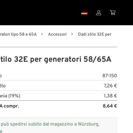


atori tipo 58 e 65A
Accessori
Dadi stilo 32E per
stilo 32E per generatori 58/65A
o
87-150
tto
7,26 €
nia (19%)
1,38 €
A compr.
8,64 €
+
può spedirsi subito dal magazzino a Würzburg,
a