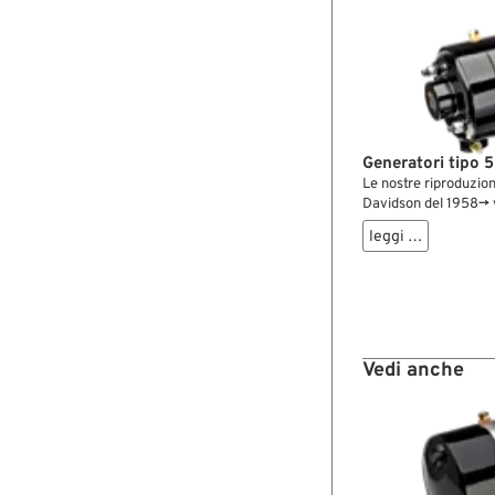
Generatori tipo 5
Le nostre riproduzion
Davidson del 1958→ v
senza pari. In queste
leggi …
Davidson, ad esempio, 
dell’armatura e il col
invece che con stagn
significativamente la
dell’armatura è reali
anziché in carta, mig
e la longevità. Puoi a
Vedi anche
generatori Harley, 
lontano ti porti la st
restaurare moto Har
personalizzate, moto
vintage. ...