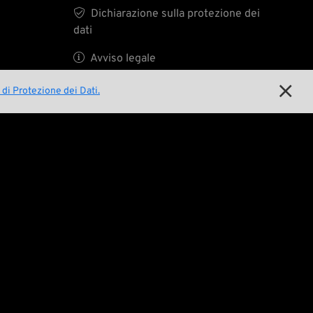

Dichiarazione sulla protezione dei
dati

Avviso legale

 di Protezione dei Dati.
E