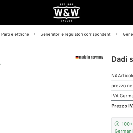
Parti elettriche
Generatori e regulatori corrispondenti
Gener
A
Dadi 
№ Articol
prezzo ne
IVA Germa
Prezzo IV

100
Germani