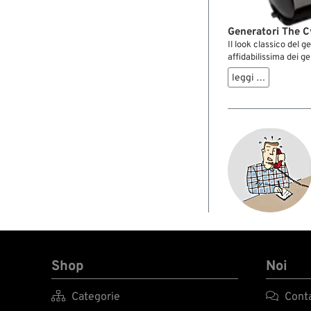
Generatori The C
Il look classico del 
affidabilissima dei g
– con la fonte d’ene
leggi …
avere ambedue le co
tipici contrassegni de
arrotondati con le “vi
raccordo rivettata e 
All’interno però si n
componenti dei più r
realizzati per noi da
Shop
Noi

Categorie

Conta