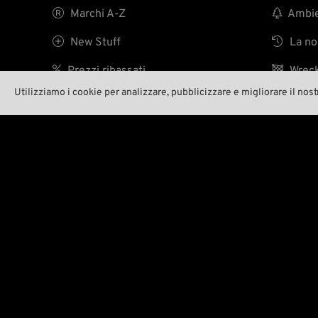

Marchi A-Z

Ambien

New Stuff

La nos

Prezzi ribassati

Wreck
Utilizziamo i cookie per analizzare, pubblicizzare e migliorare il nost

Spese di spedizione
ID 171186