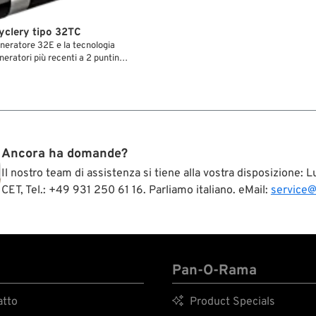
yclery tipo 32TC
generatore 32E e la tecnologia
eneratori più recenti a 2 puntine
rgia The Cyclery 32TC si possono
se. Esternamente si vedono i
l 32E, vale a dire i cappucci
ti spaccate”, la piastrina di
il corpo bicolore ghisa/alluminio.
ascondono i collaudati
ecenti generatori 58/65A,
Ancora ha domande?
 Cycle Electric, USA.
Il nostro team di assistenza si tiene alla vostra disposizione:
CET, Tel.: +49 931 250 61 16. Parliamo italiano. eMail:
service
Pan-O-Rama
tto

Product Specials