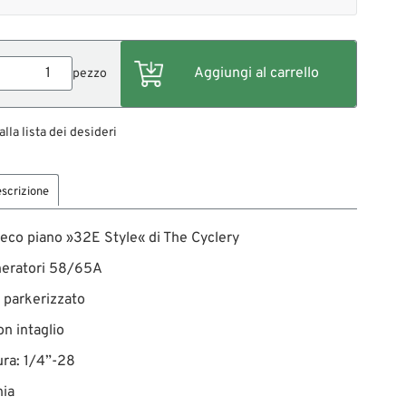
pezzo
alla lista dei desideri
scrizione
eco piano »32E Style« di The Cyclery
neratori 58/65A
, parkerizzato
on intaglio
tura: 1/4”-28
ia