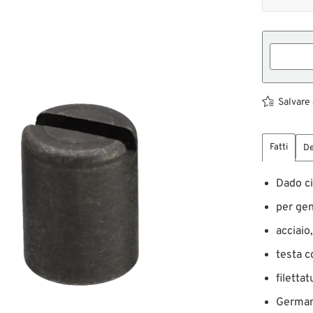
Salvare 
Fatti
De
Dado ci
per ge
acciaio
testa c
filetta
German