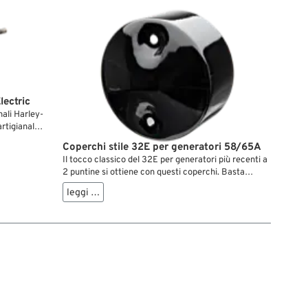
lectric
nali Harley-
rtigianale
ri Harley-
Coperchi stile 32E per generatori 58/65A
filo
Il tocco classico del 32E per generatori più recenti a
a punti
2 puntine si ottiene con questi coperchi. Basta
infilarli sui due prigionieri e fissarli con due dadi a
o dei campi
leggi …
cappello.
i acero
e la qualità
sti
 quanto
r
a, moto
Harley