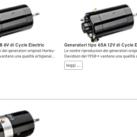
8 6V di Cycle Electric
Generatori tipo 65A 12V di Cycle E
i dei generatori originali Harley-
Le nostre riproduzioni dei generatori origi
antano una qualità artigianale
Davidson del 1958→ vantano una qualità a
 repliche di generatori Harley-
senza pari. In queste repliche di generato
leggi …
le connessioni tra il filo
Davidson, ad esempio, le connessioni tra il 
lettore sono saldate a punti
dell’armatura e il collettore sono saldate 
o, il che aumenta
invece che con stagno, il che aumenta
 durata. L’isolamento dei campi
significativamente la durata. L’isolament
zzato in legno duro di acero
dell’armatura è realizzato in legno duro d
liorando ulteriormente la qualità
anziché in carta, migliorando ulteriorment
ffidarti al 100% a questi
e la longevità. Puoi affidarti al 100% a que
indipendentemente da quanto
generatori Harley, indipendentemente da
rada. Sono perfetti per
lontano ti porti la strada. Sono perfetti pe
ley-Davidson d’epoca, moto
restaurare moto Harley-Davidson d’epoc
ciclette classiche e Harley
personalizzate, motociclette classiche e 
vintage. ...