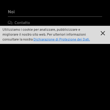
Noi

Contatto
Utilizziamo i cookie per analizzare, pubblicizzare e


Ambiente e sostenibilità
migliorare il nostro sito web. Per ulteriori informazioni
consultare la nostra
Dichiarazione di Protezione dei Dati.

La nostra storia

Wrecking Crew
Pan-O-Rama

Product Specials

Bike Features

Eventi