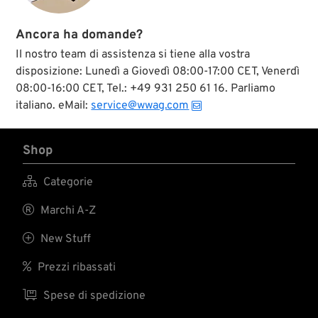
Ancora ha domande?
Il nostro team di assistenza si tiene alla vostra
disposizione: Lunedì a Giovedì 08:00-17:00 CET, Venerdì
08:00-16:00 CET, Tel.: +49 931 250 61 16. Parliamo
italiano. eMail:
service@wwag.com
Shop

Categorie

Marchi A-Z

New Stuff

Prezzi ribassati

Spese di spedizione