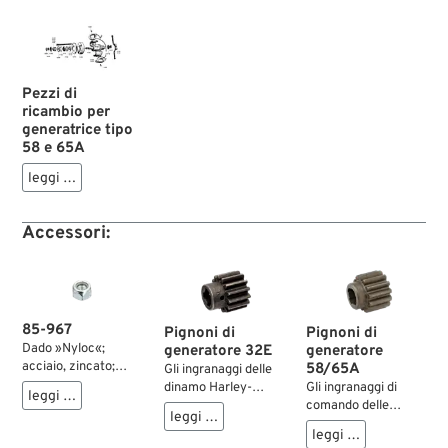
Pezzi di
ricambio per
generatrice tipo
58 e 65A
leggi …
Accessori:
85-967
Pignoni di
Pignoni di
Dado »Nyloc«;
generatore
generatore 32E
acciaio, zincato;
58/65A
Gli ingranaggi delle
esagonale
Gli ingranaggi di
dinamo Harley-
leggi …
autobloccante;
comando delle
Davidson tipo 32E a
leggi …
filettatura:
dinamo a due
tre spazzole sono
leggi …
5/16”-24; peso
spazzole, montate
montati sull’albero