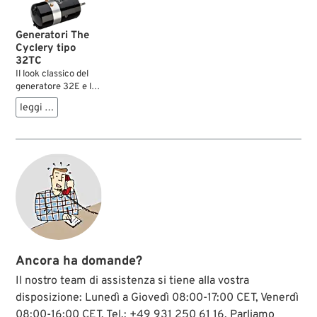
del generatore.
Spazzole e
Generatori The
collettore
Cyclery tipo
impregnati d’olio non
32TC
solo compromettono
Il look classico del
la ricarica, ma
generatore 32E e la
rendono
tecnologia
generalmente
leggi …
affidabilissima dei
necessaria anche
generatori più
una revisione
recenti a 2 puntine –
completa del
con la fonte
generatore.
d’energia The
Cyclery 32TC si
possono avere
ambedue le cose.
Esternamente si
vedono i tipici
contrassegni del
32E, vale a dire i
Ancora ha domande?
cappucci
arrotondati con le
Il nostro team di assistenza si tiene alla vostra
“viti spaccate”, la
disposizione: Lunedì a Giovedì 08:00-17:00 CET, Venerdì
piastrina di raccordo
08:00-16:00 CET, Tel.: +49 931 250 61 16. Parliamo
rivettata e il corpo