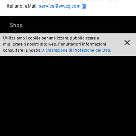
bicolore
italiano. eMail:
service@wwag.com
ghisa/alluminio.
All’interno però si
nascondono i
Shop
collaudati
componenti dei più
recenti generatori
Utilizziamo i cookie per analizzare, pubblicizzare e

Categorie

58/65A, realizzati
migliorare il nostro sito web. Per ulteriori informazioni
per noi da Cycle
consultare la nostra
Dichiarazione di Protezione dei Dati.

Marchi A-Z
Electric, USA.

New Stuff

Prezzi ribassati

Spese di spedizione
Noi

Contatto