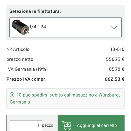
Seleziona la filettatura:
1/4”-24
№ Articolo
13-816
prezzo netto
556,75 €
IVA Germania (19%)
105,78 €
Prezzo IVA compr.
662,53 €

10
può spedirsi subito dal magazzino a Würzburg,
Germania
pezzo