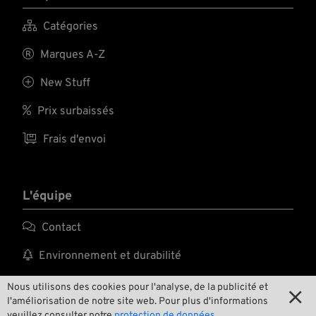

Catégories

Marques A-Z

New Stuff

Prix surbaissés

Frais d'envoi
L'équipe

Contact

Environnement et durabilité

Notre histoire
Nous utilisons des cookies pour l'analyse, de la publicité et

l'améliorisation de notre site web. Pour plus d'informations

Wrecking Crew
veuillez consulter notre
protection de données.