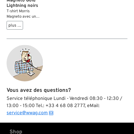
Magneto Gold
Lightning noirs
T-shirt Morris
Magneto avec un
grand logo sur le
plus …
devant et un
imprimé tout aussi
grand dans le dos
avec le slogan «
Ride with the
Lightning ». Fabriqué
en 100 % coton, il
offre confort et
durabilité pour un
usage quotidien, le
garage ou les projets
de motos custom.
Vous avez des questions?
Parfait pour les fans
de Harley-Davidson
Service téléphonique Lundi - Vendredi 08:30 - 12:30 /
et de la scène
13:00 - 15:00 Tel.: +33 4 68 08 27 77, eMail:
chopper
service@wwag.com
personnalisée.
Shop