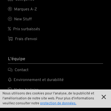

Marques A-Z

New Stuff

Prix surbaissés

Frais d'envoi
L'équipe

Contact

Environnement et durabilité

Notre histoire
Nous utilisons des cookies pour l'analyse, de la publicité et

l'améliorisation de notre site web. Pour plus d'informations

Wrecking Crew
veuillez consulter notre
protection de données.