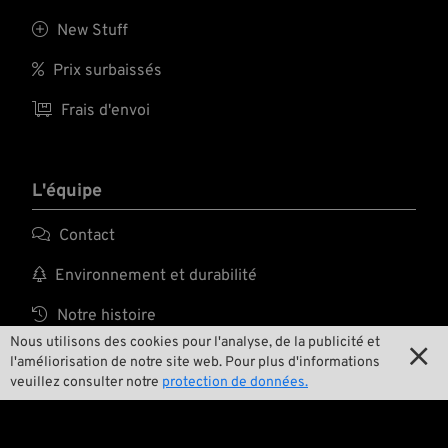

New Stuff

Prix surbaissés

Frais d'envoi
L'équipe

Contact

Environnement et durabilité

Notre histoire
Nous utilisons des cookies pour l'analyse, de la publicité et


Wrecking Crew
l'améliorisation de notre site web. Pour plus d'informations
veuillez consulter notre
protection de données.
Pan-O-Rama