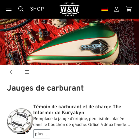
SHOP





Jauges de carburant
Témoin de carburant et de charge The
Informer de Kuryakyn
Remplace la jauge d‘origine, peu lisible, placée
dans le bouchon de gauche. Grâce à deux bandes
de LED, le conducteur dispose en un seul coup
plus …
d‘oeil de deux des principales indications, le