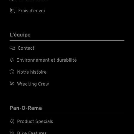

Frais d'envoi
L'équipe

Contact

Environnement et durabilité

Notre histoire

Wrecking Crew
Pan-O-Rama

Product Specials

Bike Features