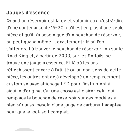
niveau de carburant et le taux de charge de la
batterie. Le code de couleur facilite encore plus la
Jauges d'essence
lisibilité. De plus, une sonde ajuste
automatiquement la luminosité, puissante en
Quand un réservoir est large et volumineux, c'est-à-dire
plein jour et plus douce dans l‘obscurité.
d'une contenance de 19-20, qu'il est en plus d'une seule
pièce et qu'il n'a besoin que d'un bouchon de réservoir,
on peut quand même ... exactement : là où l'on
s'attendrait à trouver le bouchon de réservoir lion sur le
Road King et, à partir de 2000, sur les Softails, se
trouve une jauge à essence. Et là où les uns
réfléchissent encore à l'utilité ou au non-sens de cette
pièce, les autres ont déjà développé un remplacement
customisé avec affichage LED pour l'instrument à
aiguille d'origine. Car une chose est claire : celui qui
remplace le bouchon de réservoir sur ces modèles a
bien sûr aussi besoin d'une jauge de carburant adaptée
pour que le look soit complet.