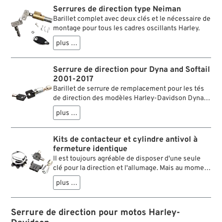
Serrures de direction type Neiman
Barillet complet avec deux clés et le nécessaire de
montage pour tous les cadres oscillants Harley.
plus …
Serrure de direction pour Dyna and Softail
2001-2017
Barillet de serrure de remplacement pour les tés
de direction des modèles Harley-Davidson Dyna
Wide Glide et Softail. Attention aux années de
plus …
fabrication et aux modèles concernés.
Kits de contacteur et cylindre antivol à
fermeture identique
Il est toujours agréable de disposer d'une seule
clé pour la direction et l'allumage. Mais au moment
où l'on remplace l'une des deux serrures, cet
plus …
avantage est perdu. Deux clés qui se ressemblent
sur le même cordon, à chaque fois on essaie de
déterminer laquelle correspond à quelle serrure ...
Serrure de direction pour motos Harley-
oh là là ! Mais ne commencez pas à marquer vos