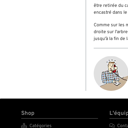
être retirée du 
encastré dans le
Comme sur les mo
droite sur l'arbr
jusqu'à la fin de 
Shop
L'équi

Catégories

Cont