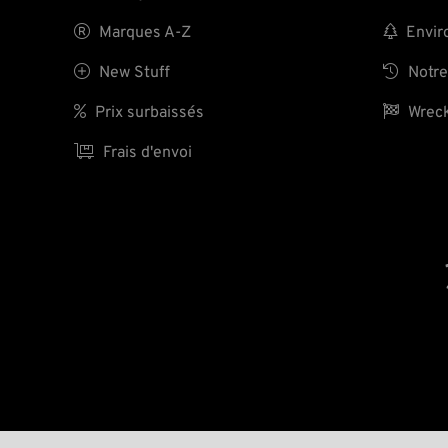

Marques A-Z

Enviro

New Stuff

Notre

Prix surbaissés

Wreck

Frais d'envoi
ID 115234