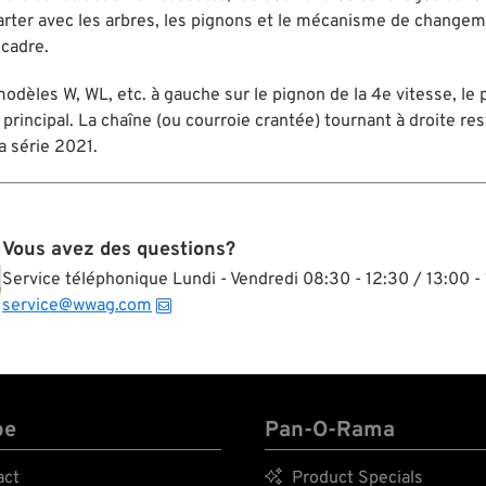
carter avec les arbres, les pignons et le mécanisme de changeme
 cadre.
dèles W, WL, etc. à gauche sur le pignon de la 4e vitesse, le p
e principal. La chaîne (ou courroie crantée) tournant à droite r
la série 2021.
Vous avez des questions?
Service téléphonique Lundi - Vendredi 08:30 - 12:30 / 13:00 - 
service@wwag.com
pe
Pan-O-Rama
act

Product Specials