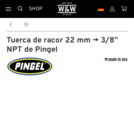
SHOP





Tuerca de racor 22 mm → 3/8”
NPT de Pingel