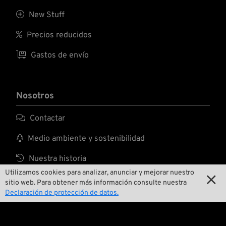

New Stuff

Precios reducidos

Gastos de envío
Nosotros

Contactar

Medio ambiente y sostenibilidad

Nuestra historia
Utilizamos cookies para analizar, anunciar y mejorar nuestro


Wrecking Crew
sitio web. Para obtener más información consulte nuestra
Declaración de protección de datos.
Pan-O-Rama