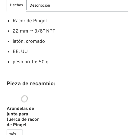
Hechos
Descripción
Racor de Pingel
22 mm → 3/8” NPT
latón, cromado
EE. UU.
peso bruto: 50 g
Pieza de recambio:
Arandelas de
junta para
tuerca de racor
de Pingel
más …