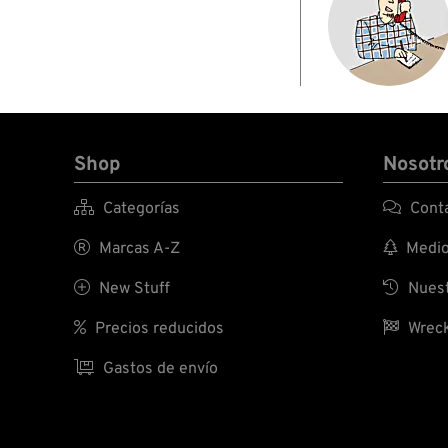
Shop
Nosotr

Categorías

Conta

Marcas A-Z

Medio 

New Stuff

Nuest

Precios reducidos

Wreck

Gastos de envío