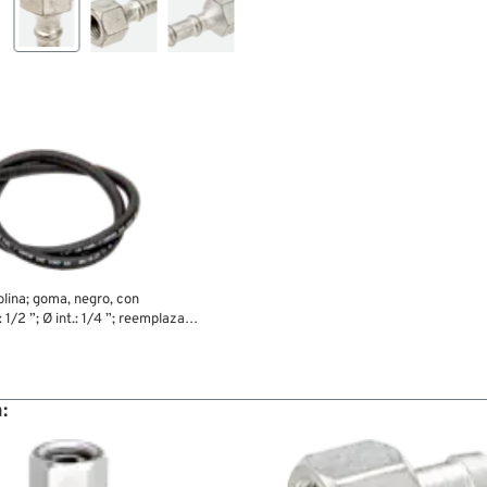
olina; goma, negro, con
1/2 ”; Ø int.: 1/4 ”; reemplaza
peso bruto: 150 g
: