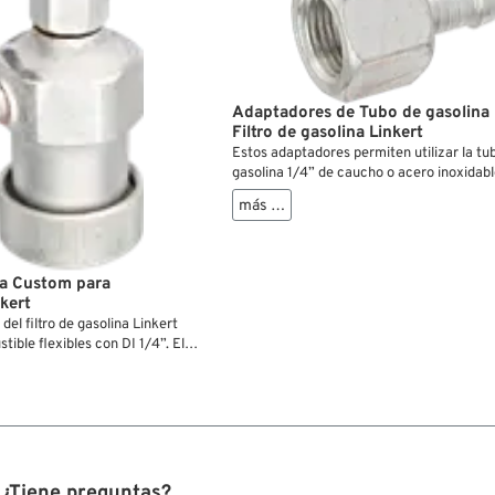
Adaptadores de Tubo de gasolina 
Filtro de gasolina Linkert
Estos adaptadores permiten utilizar la tu
gasolina 1/4” de caucho o acero inoxidabl
racores del filtro de gasolina Linkert.
más …
ina Custom para
kert
el filtro de gasolina Linkert
tible flexibles con DI 1/4”. El
está incluido en la entrega y
arado.
¿Tiene preguntas?