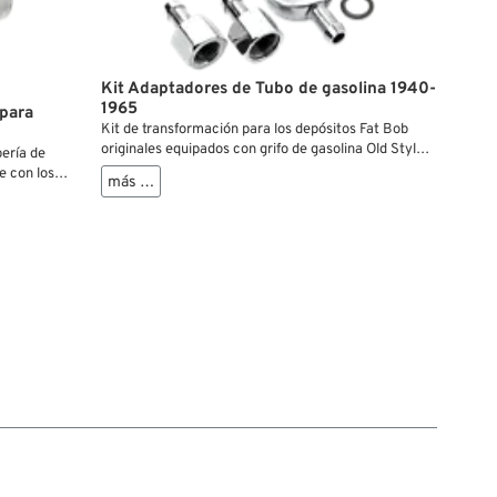
Kit Adaptadores de Tubo de gasolina 1940-
1965
para
Kit de transformación para los depósitos Fat Bob
originales equipados con grifo de gasolina Old Style
bería de
de los años 1940-1965. Permite sustituir los tubos
e con los
más …
rígidos por los latiguillos de caucho o acero
inoxidable.Tras la instalación, puede montar
manguitos de goma con un diámetro interior de 1/4”
entre los depósitos y en la conexión inferior de la
válvula de combustible. No se incluye el adaptador
para el carburador, por lo que deberá pedirlo aparte.