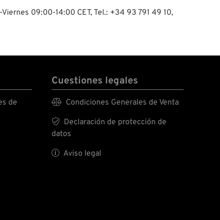
-Viernes 09:00-14:00 CET, Tel.: +34 93 791 49 10,
Cuestiones legales
es de

Condiciones Generales de Venta

Declaración de protección de
datos

Aviso legal