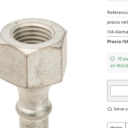
Referenci
precio ne
IVA Alema
Precio IVA

10
pu
en Würz
Salvar a