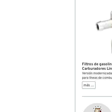
Filtros de gasol
Carburadores Lin
Versión modernizada d
para líneas de combus
tamiz de gasolina no 
más …
debe pedirse por sep