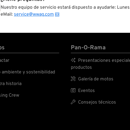
Nuestro equipo de servicio estará dispuesto a ayudarle: Lunes
eMail:
service@wwag.com
os
Pan-O-Rama
ctar

Presentaciones especial
productos
ambiente y sostenibilidad

Galería de motos
ra historia

Eventos
ing Crew

Consejos técnicos