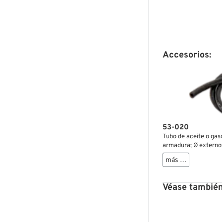
Accesorios:
53-020
Tubo de aceite o gas
armadura; Ø externo: 
OEM HD 63501-68A; 
más …
Véase también