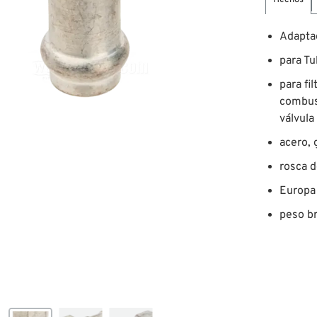
Hechos
Adapta
para Tu
para fi
combust
válvul
acero, 
rosca d
Europa
peso br