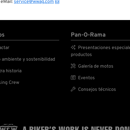
eMail:
service@wwag.com
os
Pan-O-Rama
ctar

Presentaciones especial
productos
ambiente y sostenibilidad

Galería de motos
ra historia

Eventos
ing Crew

Consejos técnicos
A BIKER’S WORK
IS NEVER DON