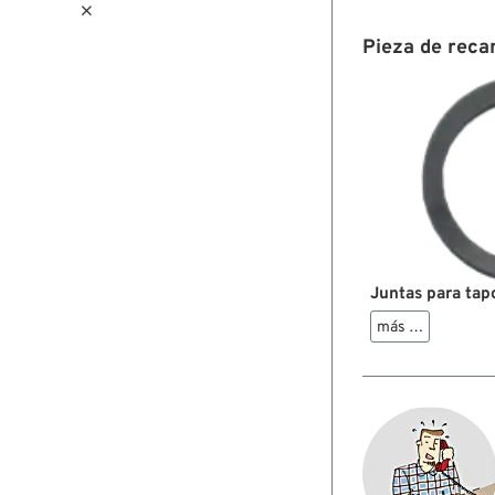

Pieza de reca
Juntas para tap
más …