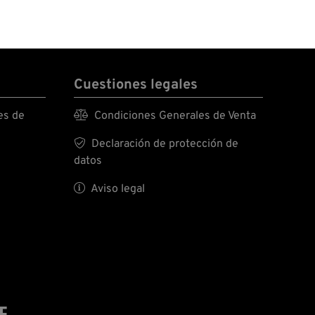
Cuestiones legales
es de

Condiciones Generales de Venta

Declaración de protección de
datos

Aviso legal
E