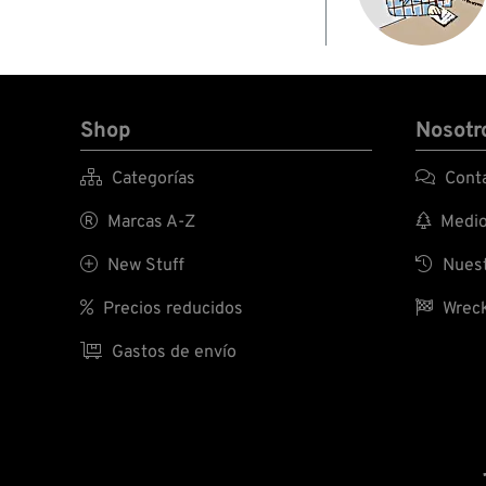
Shop
Nosotr

Categorías

Conta

Marcas A-Z

Medio 

New Stuff

Nuest

Precios reducidos

Wreck

Gastos de envío