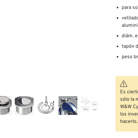
para so
vetilad
alumini
diám. e
tapón d
peso br
Es ciert
sólo la 
W&W Cyc
los inve
hacerlo