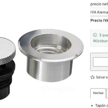
precio ne
IVA Alema
Precio IVA

3
pue
Würzbur
Salvar a
Hechos
Tapón d