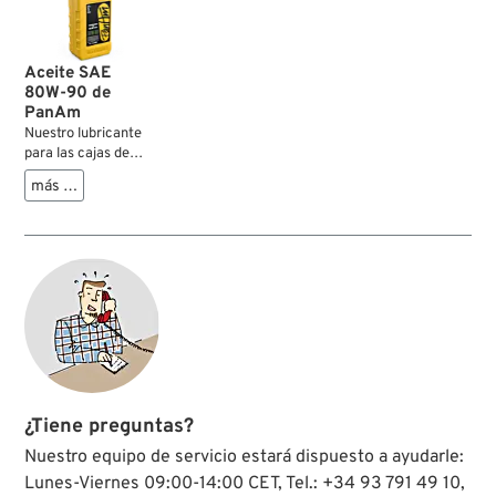
Aceite SAE
80W-90 de
PanAm
Nuestro lubricante
para las cajas de
cambios de las Big
más …
Twins. Este
lubricante de alto
rendimiento cumple
la API GL-4.
¿Tiene preguntas?
Nuestro equipo de servicio estará dispuesto a ayudarle:
Lunes-Viernes 09:00-14:00 CET, Tel.: +34 93 791 49 10,