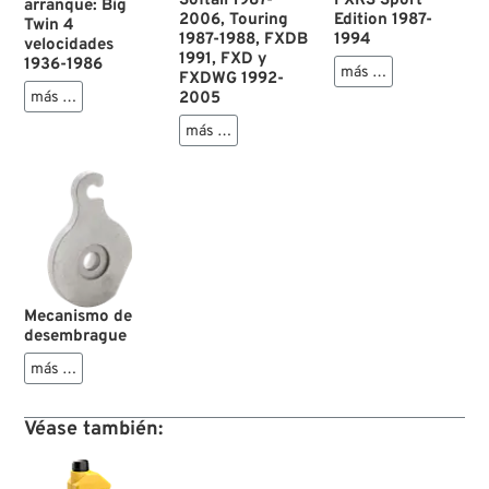
Softail 1987-
FXRS Sport
arranque: Big
2006, Touring
Edition 1987-
Twin 4
1987-1988, FXDB
1994
velocidades
1991, FXD y
1936-1986
más …
FXDWG 1992-
2005
más …
más …
Mecanismo de
desembrague
más …
Véase también: