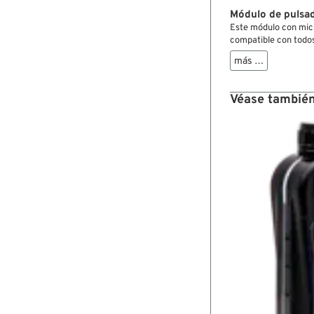
Módulo de pulsa
Este módulo con micr
compatible con todos 
líneas DeLuxe y Class
más …
maneta de embrague
Véase también