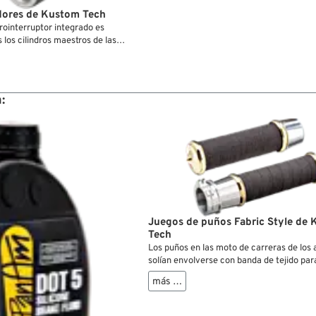
dores de Kustom Tech
ointerruptor integrado es
los cilindros maestros de las
ic, y con todos los montajes de
/freno de Kustom Tech.
:
Juegos de puños Fabric Style de
Tech
Los puños en las moto de carreras de los 
solían envolverse con banda de tejido par
agarre y las estriberas “Fabric Style“ se c
más …
misma manera. Las vainas del puño son f
aluminio y latón.