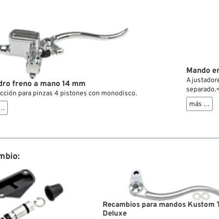
Mando e
Ajustadore
ndro freno a mano 14 mm
separado.<
ección para pinzas 4 pistones con monodisco.
y ojales 1
más …
 …
mbio:
Recambios para mandos Kustom 
Deluxe