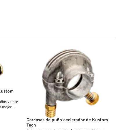
 Kustom
años veinte
a mejor
ubren de la
resado de
Carcasas de puño acelerador de Kustom
Tech