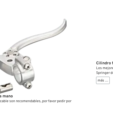
Cilindro
Los mejore
Springer d
más …
 a mano
cable son recomendables, por favor pedir por