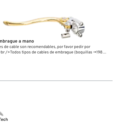
mbrague a mano
s de cable son recomendables, por favor pedir por
br />Todos tipos de cables de embrague (boquillas →1986
987→) se adaptan.
Tech