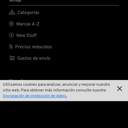
Shop

Categorías

Marcas A-Z

New Stuff

Precios reducidos

Gastos de envío
Nosotros
Utilizamos cookies para analizar, anunciar y mejorar nuestro

sitio web. Para obtener más información consulte nuestra

Contactar
Declaración de protección de datos.

Medio ambiente y sostenibilidad

Nuestra historia