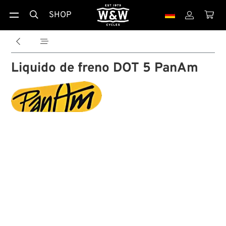
SHOP





Liquido de freno DOT 5 PanAm