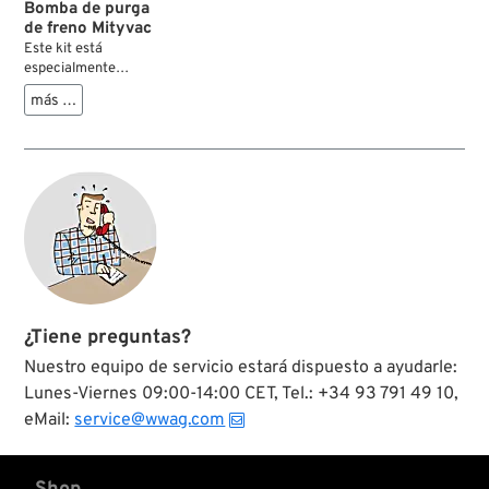
Bomba de purga
de freno Mityvac
Este kit está
especialmente
pensado para
más …
ayudar al mecánico
cuando purga los
circuitos hidráulicos,
pues le permitirá
efectuar esta
operación solo, sin
necesidad de activar
ningún pedal o
palanca de freno y
sin perdida de líquido
de freno. El conjunto
de tuberías y
¿Tiene preguntas?
adaptadores que
contiene el kit
Nuestro equipo de servicio estará dispuesto a ayudarle:
Mityvac hacen que
Lunes-Viernes 09:00-14:00 CET, Tel.: +34 93 791 49 10,
sea compatible con
eMail:
service@wwag.com
la mayoría de los
sistemas de frenos
de motos. Incluye
instrucciones.