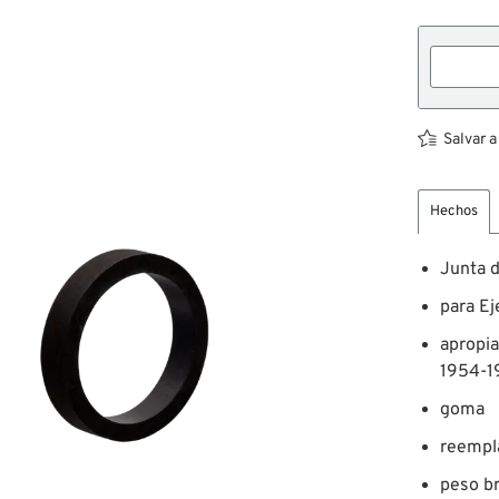
Salvar a
Hechos
Junta 
para Ej
apropia
1954-1
goma
reempl
peso br