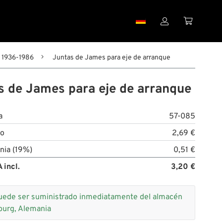


n 1936-1986
Juntas de James para eje de arranque
s de James para eje de arranque
a
57-085
to
2,69 €
nia (19%)
0,51 €
 incl.
3,20 €
uede ser suministrado inmediatamente del almacén
burg, Alemania