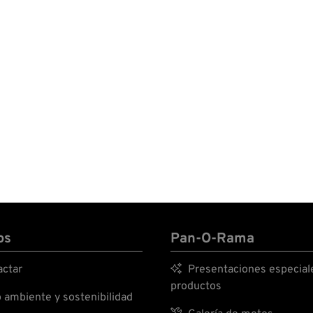
os
Pan-O-Rama
ctar

Presentaciones especial
productos
ambiente y sostenibilidad