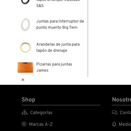
S&S
Juntas para Interruptor de
punto muerto Big Twin
Arandelas de junta para
tapón de drenaje
Pizarras para juntas
James

Shop
Nosotr

Categorías

Conta

Marcas A-Z

Medio 