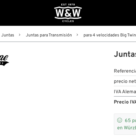
Juntas
Juntas para Transmisión
para 4 velocidades Big Twi
Junta
Referenci
precio ne
IVA Alema
Precio IVA

65
p
en Würz