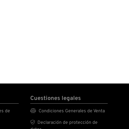
Cuestiones legales
es de

Condiciones Generales de Venta

Declaración de protección de