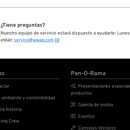
¿Tiene preguntas?
Nuestro equipo de servicio estará dispuesto a ayudarle: Lunes
eMail:
service@wwag.com
os
Pan-O-Rama
ctar

Presentaciones especial
productos
ambiente y sostenibilidad

Galería de motos
ra historia

Eventos
ing Crew

Consejos técnicos