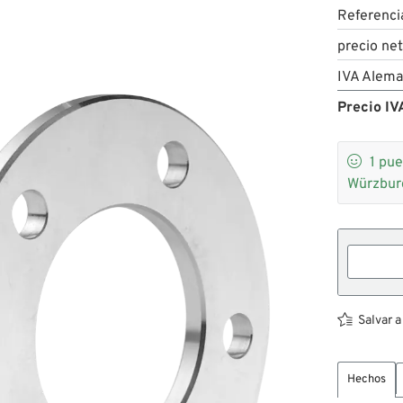
Referenci
precio ne
IVA Alema
Precio IVA

1
pue
Würzbur
Salvar a
Hechos