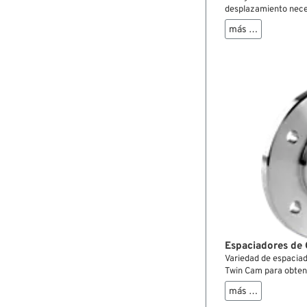
desplazamiento neces
situación.
más …
Espaciadores de 
Variedad de espaciad
Twin Cam para obten
en casi cualquier situ
más …