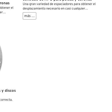
oronas
Una gran variedad de espaciadores para obtener el
btener el
desplazamiento necesario en casi cualquier
er
situación.
más …
 y discos
correcta.