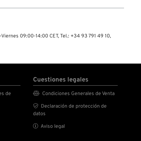
-Viernes 09:00-14:00 CET, Tel.: +34 93 791 49 10,
Cuestiones legales
es de

Condiciones Generales de Venta

Declaración de protección de
datos

Aviso legal