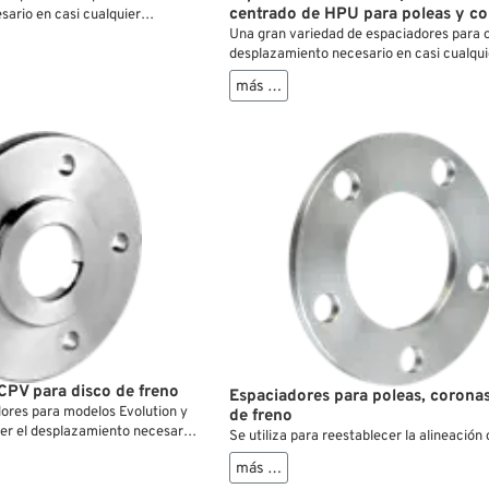
centrado de HPU para poleas y c
ario en casi cualquier
Una gran variedad de espaciadores para o
desplazamiento necesario en casi cualqui
situación.
más …
CPV para disco de freno
Espaciadores para poleas, coronas
ores para modelos Evolution y
de freno
er el desplazamiento necesario
Se utiliza para reestablecer la alineación 
ación..
más …