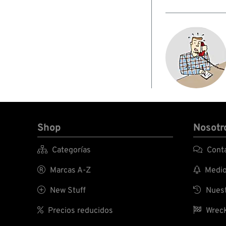
Shop
Nosotr

Categorías

Conta

Marcas A-Z

Medio 

New Stuff

Nuest

Precios reducidos

Wreck