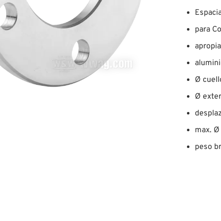
Espacia
para Co
apropi
alumin
Ø cuel
Ø exter
desplaz
max. Ø 
peso br