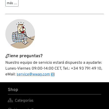
modelos Evolution y
más …
Twin Cam para
obtener el
desplazamiento
necesario en casi
cualquier situación..
¿Tiene preguntas?
Nuestro equipo de servicio estará dispuesto a ayudarle:
Lunes-Viernes 09:00-14:00 CET, Tel.: +34 93 791 49 10,
eMail:
service@wwag.com
Shop

Categorías