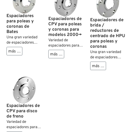
Espaciadores
Espaciadores de
Espaciadores de
para poleas y
CPV para poleas
brida /
coronas de
y coronas para
reductores de
Bates
modelos 2000→
centrado de HPU
Una gran variedad
Variedad de
para poleas y
de espaciadores
espaciadores para
coronas
para obtener el
modelos Evolution y
más …
Una gran variedad
desplazamiento
más …
Twin Cam para
de espaciadores
necesario en casi
obtener el
para obtener el
cualquier situación.
más …
desplazamiento
desplazamiento
necesario en casi
necesario en casi
cualquier situación..
cualquier situación.
Espaciadores de
CPV para disco
de freno
Variedad de
espaciadores para