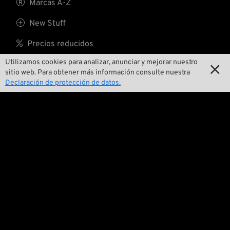

Marcas A-Z

New Stuff

Precios reducidos
Utilizamos cookies para analizar, anunciar y mejorar nuestro

Gastos de envío

sitio web. Para obtener más información consulte nuestra
Declaración de protección de datos.
Nosotros

Contactar

Medio ambiente y sostenibilidad

Nuestra historia

Wrecking Crew