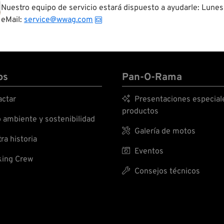
Nuestro equipo de servicio estará dispuesto a ayudarle: Lunes
eMail:
service@wwag.com
os
Pan-O-Rama
ctar

Presentaciones especial
productos
ambiente y sostenibilidad

Galería de motos
ra historia

Eventos
ing Crew

Consejos técnicos