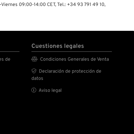
-Viernes 09:00-14:00 CET, Tel.: +34 93 791 49 10,
Cuestiones legales
es de

Condiciones Generales de Venta

Declaración de protección de
datos

Aviso legal