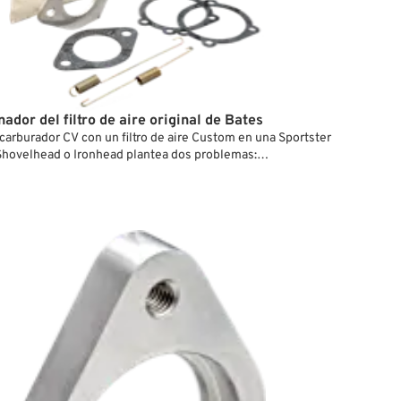
nador del filtro de aire original de Bates
carburador CV con un filtro de aire Custom en una Sportster
hovelhead o Ironhead plantea dos problemas:
e superior del carburador interfiere con las placas base de
 de aire de repuesto que suelen ser planas., Al no usar el
ire CV original, el carburador carece de soporte.,
ncluye una placa con distanciador de 3 mm que resuelve el
blema, y un adaptador de brida con dos muelles
es que conectan el distanciador con la placa y sujetan de
ra el carburador en la brida de goma = segundo problema
 con todos los motores con colectores de dos pernos
 Bendix o Keihin (mariposa). La instalación también requiere
or de brida de 2 tornillos y un soporte de carburador, que
mprar por separado.