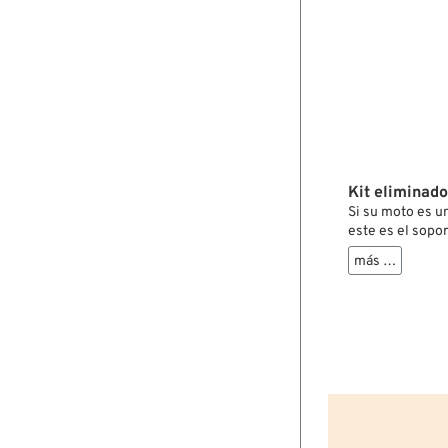
Kit eliminador
Si su moto es u
este es el sopo
colectores Tillo
más …
soporte incluso
estrangulador de
pequeños espaci
Dependiendo de 
Adaptador de br
para filtro de a
Estos artículos