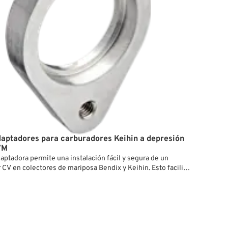
daptadores para carburadores Keihin a depresión
VM
daptadora permite una instalación fácil y segura de un
 CV en colectores de mariposa Bendix y Keihin. Esto facilita
 popular carburador CV de Harley-Davidson en una amplia
odelos clásicos, incluyendo Knuckleheads, Panheads,
s, así como modelos Sportster hasta 1987 y Evo Big Twins
.
en aluminio de alta resistencia y mecanizada por CNC, esta
aca por su precisión, calidad duradera y ajuste perfecto. Está