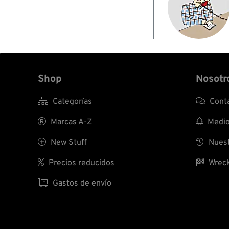
Shop
Nosotr

Categorías

Conta

Marcas A-Z

Medio 

New Stuff

Nuest

Precios reducidos

Wreck

Gastos de envío