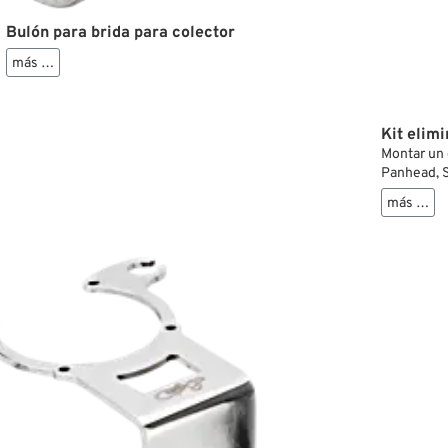
Bulón para brida para colector
más …
Kit elimi
Montar un 
Panhead, S
El salient
más …
los filtros
filtro de a
Este kit i
primer pro
helicoidal
forma segu
resuelto.
Compatible
Tillotson,
un adaptad
hay que co