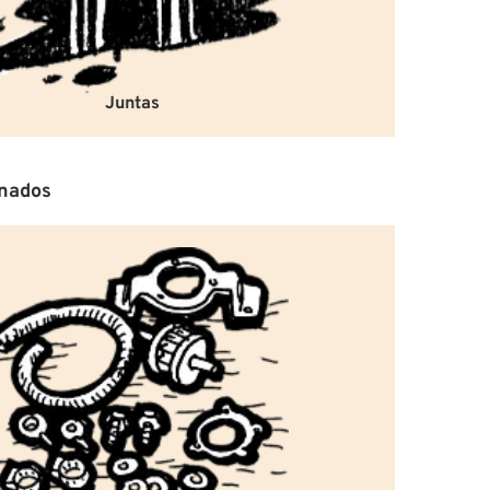
equipada c
un sellado 
realiza me
usar una m
no se requ
Juntas
Es importa
puede reve
realiza co
completame
onados
entrada de
Davidson.