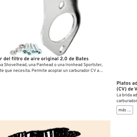
 del filtro de aire original 2.0 de Bates
na Shovelhead, una Panhead o una Ironhead Sportster,
rte que necesita. Permite acoplar un carburador CV a
tson, Bendix o Keihin (mariposa) de 2 pernos. El
 tiene un soporte de montaje para el cable del
Platos a
l carburador CV. Se incluyen tornillos más largos y
(CV) de 
adores para la tapa del carburador.
La brida a
la configuración, la instalación puede requerir:
carburador
ida de 2 pernos, Soporte para carburador, Espaciador
el uso del
más …
ire 3 mm, Juntas,
gama de m
 se deben adquirir por separado.
Shovelhead
hasta 1989
Fabricada 
brida dest