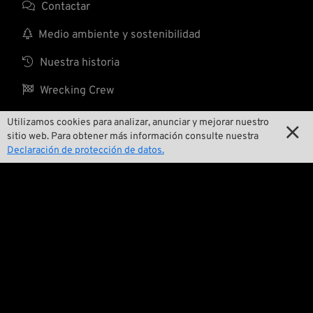

Contactar

Medio ambiente y sostenibilidad

Nuestra historia

Wrecking Crew
Utilizamos cookies para analizar, anunciar y mejorar nuestro

sitio web. Para obtener más información consulte nuestra
Pan-O-Rama
Declaración de protección de datos.

Presentaciones especiales de productos

Galería de motos

Eventos

Consejos técnicos