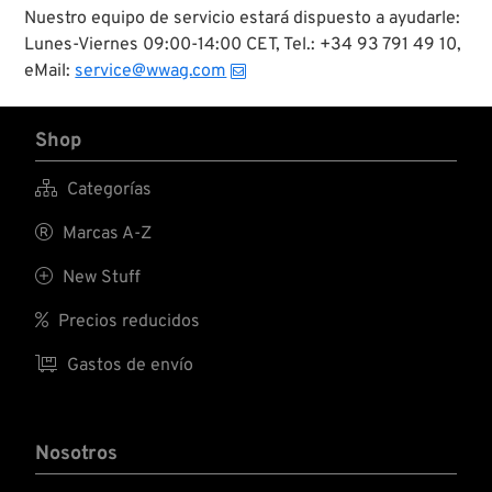
Nuestro equipo de servicio estará dispuesto a ayudarle:
Lunes-Viernes 09:00-14:00 CET, Tel.: +34 93 791 49 10,
eMail:
service@wwag.com
Shop

Categorías

Marcas A-Z

New Stuff

Precios reducidos

Gastos de envío
Nosotros