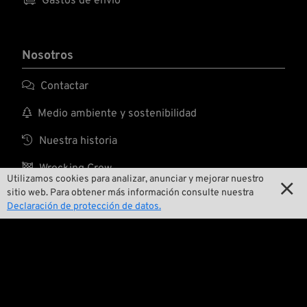
Gastos de envío
Nosotros

Contactar

Medio ambiente y sostenibilidad

Nuestra historia

Wrecking Crew
Utilizamos cookies para analizar, anunciar y mejorar nuestro

sitio web. Para obtener más información consulte nuestra
Declaración de protección de datos.
Pan-O-Rama

Presentaciones especiales de productos

Galería de motos