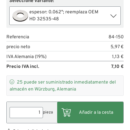
Seleccione variante:
espesor: 0.062"; reemplaza OEM
HD 32535-48
Referencia
84-150
precio neto
5,97 €
IVA Alemania (19%)
1,13 €
Precio IVA incl.
7,10 €

25
puede ser suministrado inmediatamente del
almacén en Würzburg, Alemania
pieza