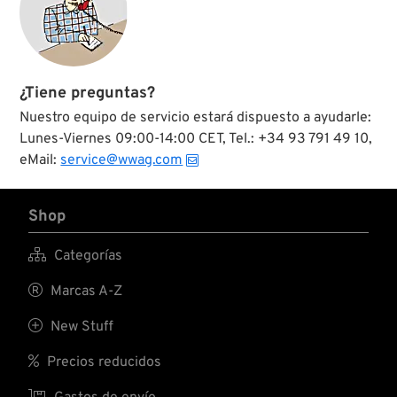
¿Tiene preguntas?
Nuestro equipo de servicio estará dispuesto a ayudarle:
Lunes-Viernes 09:00-14:00 CET, Tel.: +34 93 791 49 10,
eMail:
service@wwag.com
Shop

Categorías

Marcas A-Z

New Stuff

Precios reducidos
