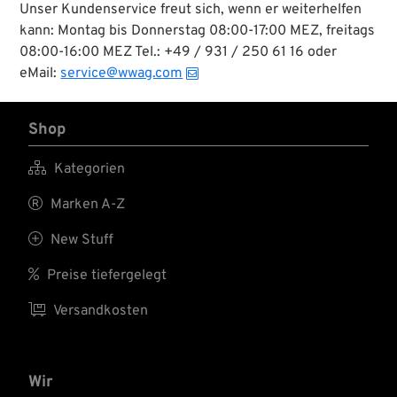
Unser Kundenservice freut sich, wenn er weiterhelfen
kann: Montag bis Donnerstag 08:00-17:00 MEZ, freitags
08:00-16:00 MEZ Tel.: +49 / 931 / 250 61 16 oder
eMail:
service@wwag.com
Shop

Kategorien

Marken A-Z

New Stuff

Preise tiefergelegt

Versandkosten
Wir