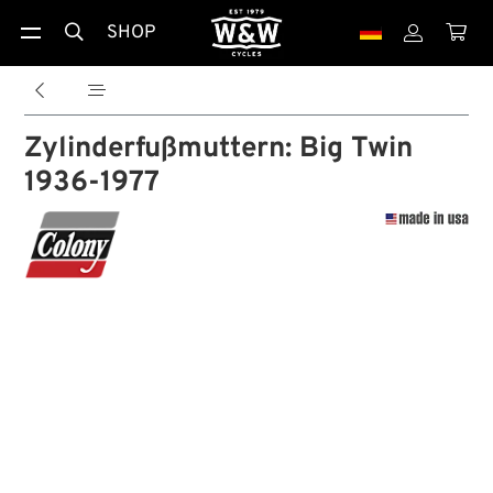
SHOP





Zylinderfußmuttern: Big Twin
1936-1977