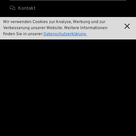

Kontakt

Umwelt und Nachhaltigkeit
Wir verwenden Cookies zur Analyse, Werbung und zur

Verbesserung unserer Website. Weitere Informationen

Unsere Geschichte
finden Sie in unserer
Datenschutzerklärung.

Wrecking Crew
Pan-O-Rama

Product Specials

Bike Features

Events

Tech Tipps