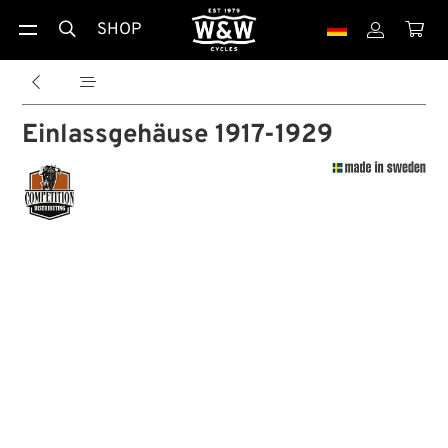
SHOP





Einlassgehäuse 1917-1929