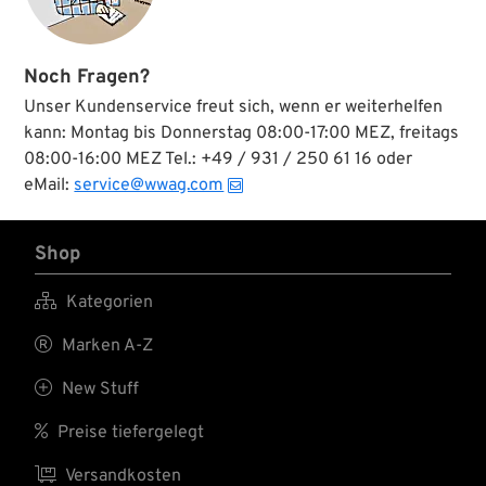
Noch Fragen?
Unser Kundenservice freut sich, wenn er weiterhelfen
kann: Montag bis Donnerstag 08:00-17:00 MEZ, freitags
08:00-16:00 MEZ Tel.: +49 / 931 / 250 61 16 oder
eMail:
service@wwag.com
Shop

Kategorien

Marken A-Z

New Stuff

Preise tiefergelegt

Versandkosten