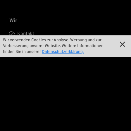
Wir

Kontakt
Wir verwenden Cookies zur Analyse, Werbung und zur


Umwelt und Nachhaltigkeit
Verbesserung unserer Website. Weitere Informationen
finden Sie in unserer
Datenschutzerklärung.

Unsere Geschichte

Wrecking Crew
Pan-O-Rama

Product Specials

Bike Features

Events