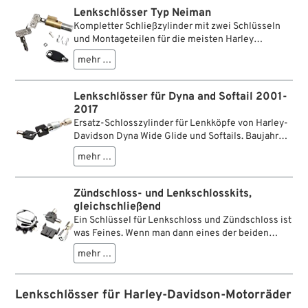
Lenkschlösser Typ Neiman
Kompletter Schließzylinder mit zwei Schlüsseln
und Montageteilen für die meisten Harley
Schwingrahmen. Entspricht den deutschen
mehr …
Zulassungsvorschriften.
Lenkschlösser für Dyna and Softail 2001-
2017
Ersatz-Schlosszylinder für Lenkköpfe von Harley-
Davidson Dyna Wide Glide und Softails. Baujahre
und Modelle beachten.
mehr …
Zündschloss- und Lenkschlosskits,
gleichschließend
Ein Schlüssel für Lenkschloss und Zündschloss ist
was Feines. Wenn man dann eines der beiden
Schlösser ersetzen muss, ist es nicht mehr so fein.
mehr …
Zwei gleich aussehende Schlüssel am Bund, jedes
Mal ausprobieren welcher nun wo passt … oh
Mann! Bevor ihr eure Schlüssel mit Farbtupfen o.ä.
Lenkschlösser für Harley-Davidson-Motorräder
markiert, hier ist die Lösung: gleichschließende