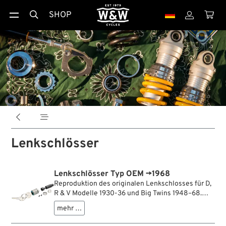
SHOP





Lenkschlösser
Lenkschlösser Typ OEM →1968
Reproduktion des originalen Lenkschlosses für D,
R & V Modelle 1930-36 und Big Twins 1948–68.
Der Kit enthält den Schließzylinder mit zwei
mehr …
Schlüsseln, den Schließbolzen, Feder und
Abdeckblech.