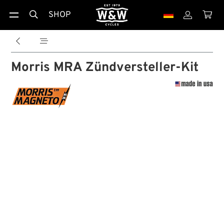
SHOP





Morris MRA Zündversteller-Kit