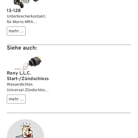
13-128
Unterbrecherkontakt;
für Morris MRA
Zündversteller-Kit;
mehr …
Stahl / Kunststoff;
Bruttogewicht: 23 g
Siehe auch:
Rony L.L.C.
Start-/Zündschloss
Wasserdichtes
Universal-Zündschloss,
mit dem es auch bei
mehr …
Starkregen keine
Probleme gibt. Das
Schloss hat vier
Positionen/Funktionen:
AUS-AN-START-HUPE.
Kann ohne
Starterrelais