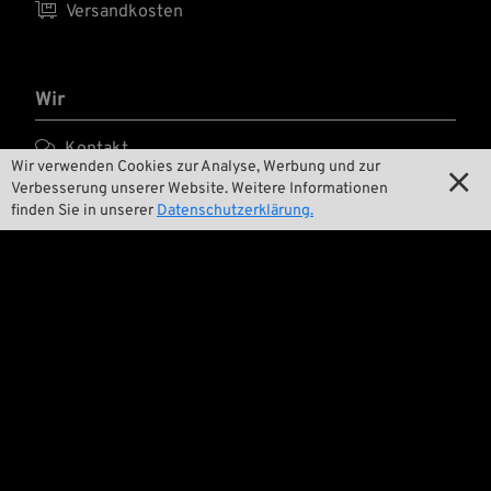

Versandkosten
Wir

Kontakt
Wir verwenden Cookies zur Analyse, Werbung und zur

Verbesserung unserer Website. Weitere Informationen

Umwelt und Nachhaltigkeit
finden Sie in unserer
Datenschutzerklärung.

Unsere Geschichte

Wrecking Crew
Pan-O-Rama

Product Specials

Bike Features