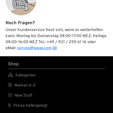
verwendet werden. Die
Stellung AUS kann
auch einen Magneto auf
Masse schließen.
Noch Fragen?
Unser Kundenservice freut sich, wenn er weiterhelfen
kann: Montag bis Donnerstag 08:00-17:00 MEZ, freitags
08:00-16:00 MEZ Tel.: +49 / 931 / 250 61 16 oder
eMail:
service@wwag.com
Shop

Kategorien

Marken A-Z

New Stuff

Preise tiefergelegt