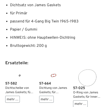
Dichtsatz von James Gaskets
für Primär
passend für 4-Gang Big Twin 1965-1983
Papier / Gummi
HINWEIS: ohne Hauptwellen-Dichtring
Bruttogewicht: 200 g
Ersatzteile:
57-582
57-664
57-025
Dichtscheibe von
Dichtung von James
James Gaskets; für
Gaskets; für
O-Ring von James
Schraube / Äußerer
Inspektionsdeckel;
Gaskets; für Inneres
mehr …
mehr …
Primärdeckel;
passend für 4-Gang
Primärgehäuse;
mehr …
passend für Big Twin
Big Twin 1965→,
passend für FL(H)