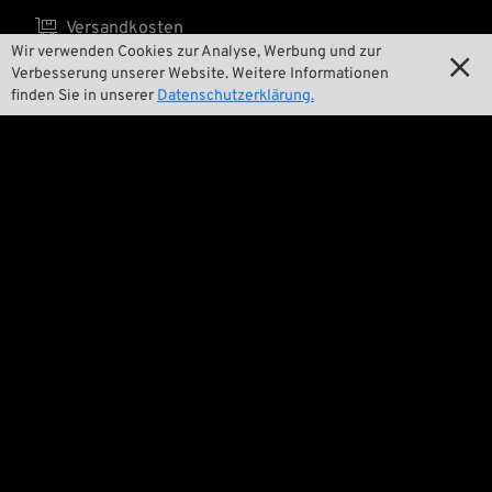

Versandkosten
Wir verwenden Cookies zur Analyse, Werbung und zur

Verbesserung unserer Website. Weitere Informationen
finden Sie in unserer
Datenschutzerklärung.
Wir

Kontakt

Umwelt und Nachhaltigkeit

Unsere Geschichte

Wrecking Crew
Pan-O-Rama

Product Specials

Bike Features