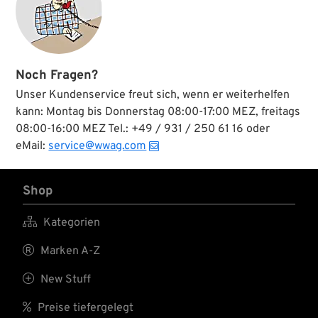
1980;
20 g
Schaumgummi;
ersetzt OEM HD
60645-65;
Bruttogewicht: 10 g
Noch Fragen?
Unser Kundenservice freut sich, wenn er weiterhelfen
kann: Montag bis Donnerstag 08:00-17:00 MEZ, freitags
08:00-16:00 MEZ Tel.: +49 / 931 / 250 61 16 oder
eMail:
service@wwag.com
Shop

Kategorien

Marken A-Z

New Stuff

Preise tiefergelegt