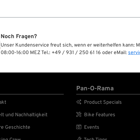
icht nur die Suche, sondern
sätzliche Verbindungsstellen
en.
Noch Fragen?
Unser Kundenservice freut sich, wenn er weiterhelfen kann: 
08:00-16:00 MEZ Tel.: +49 / 931 / 250 61 16 oder eMail:
serv
Pan-O-Rama
akt

Product Specials
t und Nachhaltigkeit

Bike Features
e Geschichte

Events
ing Crew

Tech Tipps