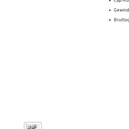
Cap-Ko
Gewind
Bruttog