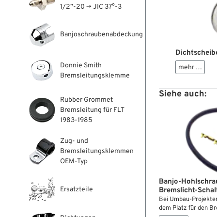
1/2”-20 → JIC 37°-3
Banjoschraubenabdeckung
Dichtscheib
Donnie Smith
mehr …
Bremsleitungsklemme
Siehe auch:
Rubber Grommet
Bremsleitung für FLT
1983-1985
Zug- und
Bremsleitungsklemmen
OEM-Typ
Banjo-Hohlschrau
Ersatzteile
Bremslicht-Schal
Bei Umbau-Projekten 
dem Platz für den Br