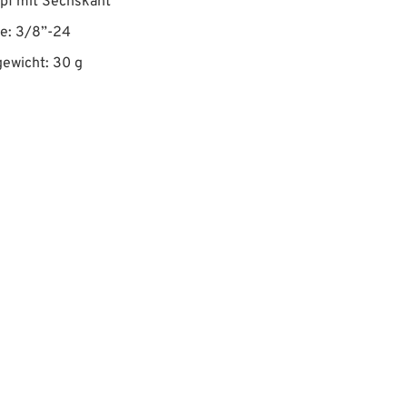
pf mit Sechskant
e: 3/8”-24
ewicht: 30 g