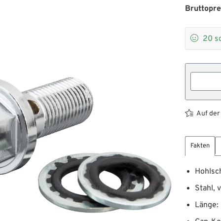
Bruttopre

20
s
Auf der
Fakten
Hohlsc
Stahl, 
Länge: