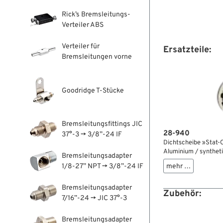
Rick’s Bremsleitungs-
Verteiler ABS
Verteiler für
Ersatzteile:
Bremsleitungen vorne
Goodridge T-Stücke
Bremsleitungsfittings JIC
28-940
37°-3 → 3/8”-24 IF
Dichtscheibe »Stat-
Aluminium / syntheti
Bremsleitungsadapter
16.9 mm, 1.2 mm star
1/8-27” NPT → 3/8”-24 IF
mehr …
Bruttogewicht: 1 g
Bremsleitungsadapter
Zubehör:
7/16”-24 → JIC 37°-3
Bremsleitungsadapter