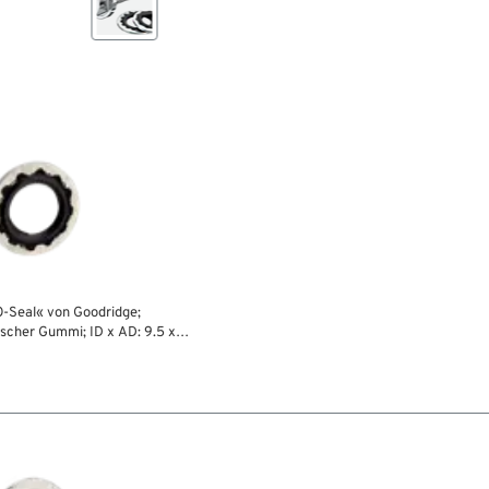
O-Seal« von Goodridge;
scher Gummi; ID x AD: 9.5 x
k; für Schraube: 3/8 ”;