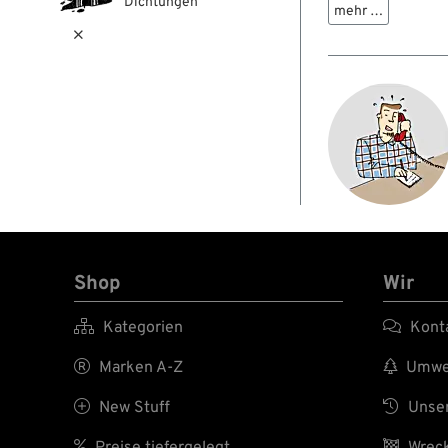
Schrauben ersparen n
Dichtungen
mehr …
auch T-Stücke und zu

an den Bremsleitung
Shop
Wir

Kategorien

Kont

Marken A-Z

Umwel

New Stuff

Unser

Preise tiefergelegt

Wreck