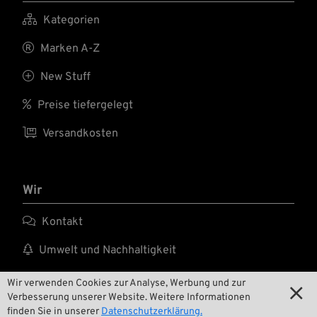

Kategorien

Marken A-Z

New Stuff

Preise tiefergelegt

Versandkosten
Wir

Kontakt

Umwelt und Nachhaltigkeit

Unsere Geschichte
Wir verwenden Cookies zur Analyse, Werbung und zur

Verbesserung unserer Website. Weitere Informationen

Wrecking Crew
finden Sie in unserer
Datenschutzerklärung.