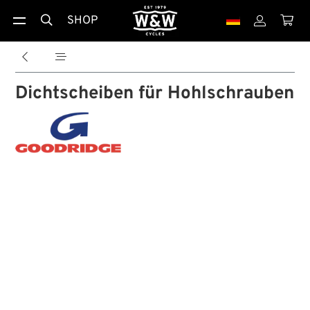
SHOP





Dichtscheiben für Hohlschrauben