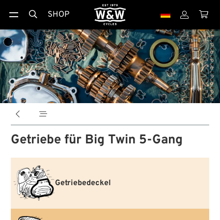
SHOP





Getriebe für Big Twin 5-Gang
Getriebedeckel