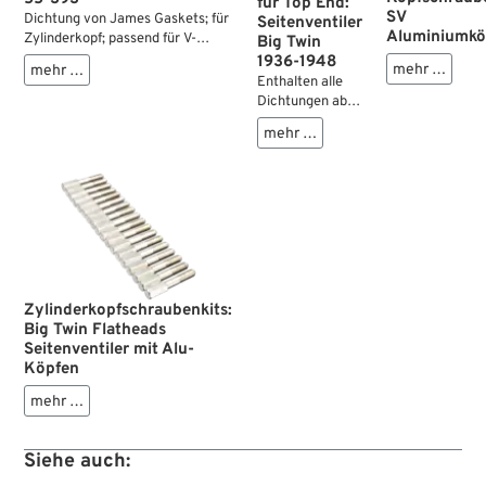
für Top End:
SV
Dichtung von James Gaskets; für
Seitenventiler
Aluminiumkö
Zylinderkopf; passend für V-
Big Twin
Modelle 1936, U-Modelle 1936-
1936-1948
mehr …
mehr …
1948; Kupfer; ersetzt OEM HD
Enthalten alle
16769-36; Bruttogewicht: 35 g
Dichtungen ab
dem Zylinderfuß
mehr …
aufwärts.
Zylinderkopfschraubenkits:
Big Twin Flatheads
Seitenventiler mit Alu-
Köpfen
mehr …
Siehe auch: