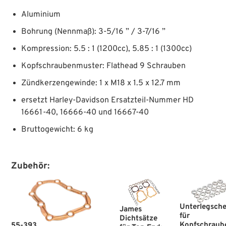
Aluminium
Bohrung (Nennmaß): 3-5/16 ” / 3-7/16 ”
Kompression: 5.5 : 1 (1200cc), 5.85 : 1 (1300cc)
Kopfschraubenmuster: Flathead 9 Schrauben
Zündkerzengewinde: 1 x M18 x 1.5 x 12.7 mm
ersetzt Harley-Davidson Ersatzteil-Nummer HD
16661-40, 16666-40 und 16667-40
Bruttogewicht: 6 kg
Zubehör:
Unterlegsch
James
für
Dichtsätze
Kopfschraub
55-393