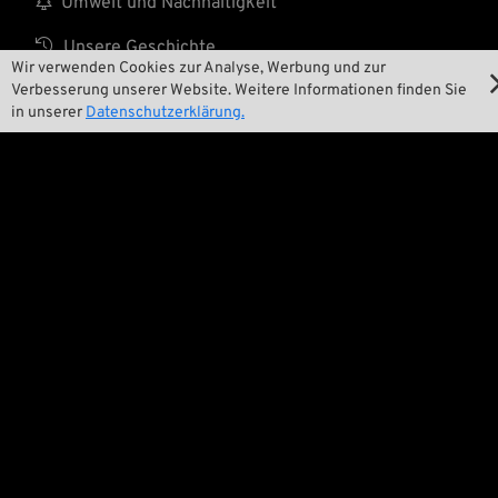

Umwelt und Nachhaltigkeit

Unsere Geschichte
Wir verwenden Cookies zur Analyse, Werbung und zur
Verbesserung unserer Website. Weitere Informationen finden Sie

Wrecking Crew
in unserer
Datenschutzerklärung.
Pan-O-Rama

Product Specials

Bike Features

Events

Tech Tipps
Rechtliches