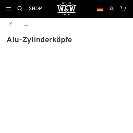
SHOP





Alu-Zylinderköpfe