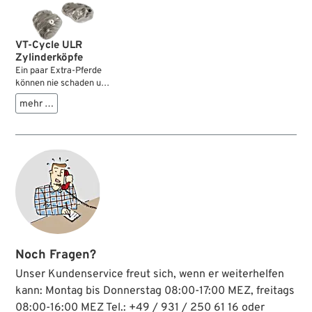
VT-Cycle ULR
Zylinderköpfe
Ein paar Extra-Pferde
können nie schaden und
mit diesen ULR
mehr …
Zylinderköpfen lassen
sie sich relativ einfach
vor die große Flathead
spannen. Sie sehen
zwar weitgehend
original aus, haben es
aber faustdick unter
den Kühlrippen. Dort
befindet sich nämlich
ein ausgeklügeltes
Brennraumdesign für
verbesserte Strömung
Noch Fragen?
und Verbrennung mit
100 ccm Volumen.
Unser Kundenservice freut sich, wenn er weiterhelfen
Damit erzielt man ein
kann: Montag bis Donnerstag 08:00-17:00 MEZ, freitags
Kompressionsverhältnis
08:00-16:00 MEZ Tel.: +49 / 931 / 250 61 16 oder
von 6.1:1 auf einem