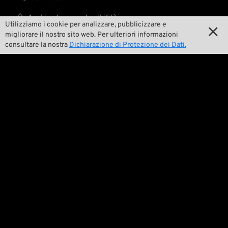

Ambiente e sostenibilità
Utilizziamo i cookie per analizzare, pubblicizzare e

migliorare il nostro sito web. Per ulteriori informazioni

La nostra storia
consultare la nostra
Dichiarazione di Protezione dei Dati.

Wrecking Crew
Pan-O-Rama

Product Specials

Bike Features

Eventi

Consigli tecnici
Questioni legali