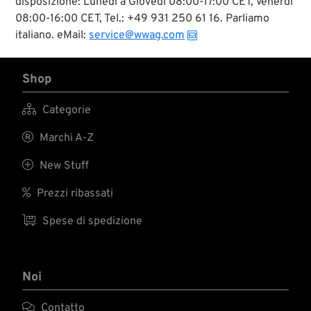
disposizione: Lunedì a Giovedì 08:00-17:00 CET, Venerdì
08:00-16:00 CET, Tel.: +49 931 250 61 16. Parliamo
italiano. eMail:
service@wwag.com
Shop

Categorie

Marchi A-Z

New Stuff

Prezzi ribassati

Spese di spedizione
Noi

Contatto