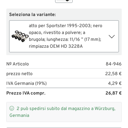
Seleziona la variante:
atto per Sportster 1995-2003; nero
opaco, rivestito a polvere; a
brugola; lunghezza: 11/16 ” (17 mm);
rimpiazza OEM HD 3228A
№ Articolo
84-946
prezzo netto
22,58 €
IVA Germania (19%)
4,29 €
Prezzo IVA compr.
26,87 €

2
può spedirsi subito dal magazzino a Würzburg,
Germania