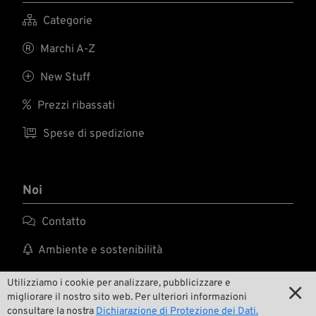

Categorie

Marchi A-Z

New Stuff

Prezzi ribassati

Spese di spedizione
Noi

Contatto

Ambiente e sostenibilità

La nostra storia
Utilizziamo i cookie per analizzare, pubblicizzare e

migliorare il nostro sito web. Per ulteriori informazioni

Wrecking Crew
consultare la nostra
Dichiarazione di Protezione dei Dati.