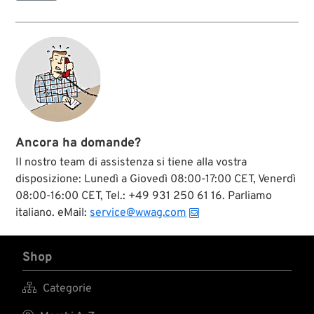
una rientranza
grazie alla quale il
tappo serbatoio
Aero può essere
avvitato in modo
pulito e a liscio con
la superficie.
Ancora ha domande?
Il nostro team di assistenza si tiene alla vostra
disposizione: Lunedì a Giovedì 08:00-17:00 CET, Venerdì
08:00-16:00 CET, Tel.: +49 931 250 61 16. Parliamo
italiano. eMail:
service@wwag.com
Shop

Categorie