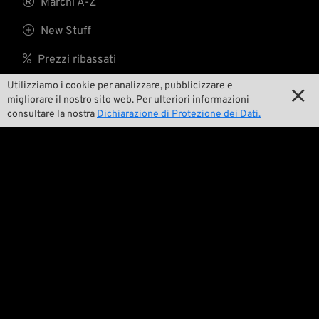

Marchi A-Z

New Stuff

Prezzi ribassati
Utilizziamo i cookie per analizzare, pubblicizzare e

Spese di spedizione

migliorare il nostro sito web. Per ulteriori informazioni
consultare la nostra
Dichiarazione di Protezione dei Dati.
Noi

Contatto

Ambiente e sostenibilità

La nostra storia

Wrecking Crew