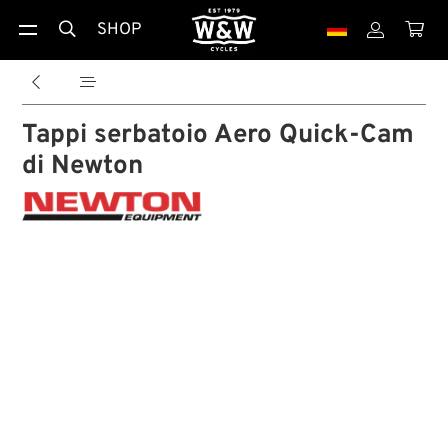
SHOP





Tappi serbatoio Aero Quick-Cam
di Newton