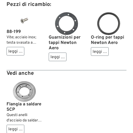
Pezzi di ricambio:
88-199
Guarnizioni per
O-ring per tappi
Vite; acciaio inox;
tappi Newton
Newton Aero
testa svasata a
Aero
brugola; filettatura:
leggi …
leggi …
M5 x 0.8; lunghezza:
leggi …
16 mm; peso lordo: 2
g
Vedi anche
Flangia a saldare
SCP
Questi anelli
d'acciaio da saldare
nel serbatoio
leggi …
benzina presentano