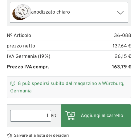
anodizzato chiaro
№ Articolo
36-088
prezzo netto
137,64 €
IVA Germania (19%)
26,15 €
Prezzo IVA compr.
163,79 €

8
può spedirsi subito dal magazzino a Würzburg,
Germania
kit
Salvare alla lista dei desideri