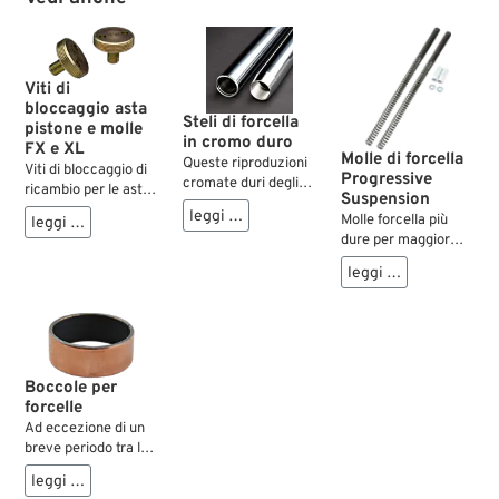
Viti di
bloccaggio asta
Steli di forcella
pistone e molle
in cromo duro
FX e XL
Molle di forcella
Queste riproduzioni
Viti di bloccaggio di
Progressive
cromate duri degli
ricambio per le aste
Suspension
steli forcella
dei pistoni dei foderi
leggi …
Molle forcella più
leggi …
riprendono forma e
e/o molle dei modelli
dure per maggior
funzione dei
K, prime Sportster e
stabilità e sicurezza.
componenti originali
delle Super Glide.
leggi …
Riducono
utilizzati su vari
l’ondeggiamento
modelli classici
verticale in frenata.
Harley-Davidson,
Ohni kit contiene
come FL Hydra
due molle et due
Glide, Duo Glide e le
distanziali chi
prime serie FX.
Boccole per
devono essere
Realizzati secondo
forcelle
tagliati a misura.
le specifiche di
Ad eccezione di un
fabbrica, sono pronti
breve periodo tra la
per l’installazione e
metà degli anni ’70 e
leggi …
dotati di filettature
la metà degli anni