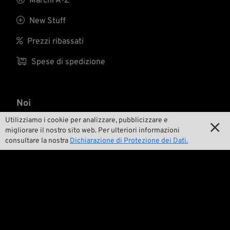
Marchi A-Z

New Stuff

Prezzi ribassati

Spese di spedizione
Noi
Utilizziamo i cookie per analizzare, pubblicizzare e


Contatto
migliorare il nostro sito web. Per ulteriori informazioni
consultare la nostra
Dichiarazione di Protezione dei Dati.

Ambiente e sostenibilità

La nostra storia

Wrecking Crew
Pan-O-Rama