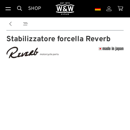
SHOP





Stabilizzatore forcella Reverb