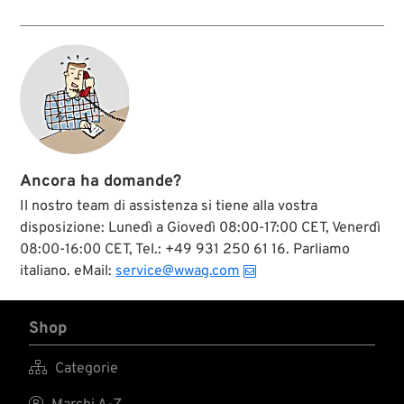
conformi
’80, le forcelle
all’originale,
telescopiche Harley-
compatibili con i
Davidson hanno
gruppi
sempre avuto
ammortizzanti di
boccole di
serie....
scorrimento nei
foderi. Con l’attrezzo
giusto, queste
boccole possono
essere sostituite
rapidamente e, a
Ancora ha domande?
differenza dei foderi
completi, sono
Il nostro team di assistenza si tiene alla vostra
economiche. Ecco la
disposizione: Lunedì a Giovedì 08:00-17:00 CET, Venerdì
nostra scelta di
08:00-16:00 CET, Tel.: +49 931 250 61 16. Parliamo
boccole del fodero,
utilizzati come
italiano. eMail:
service@wwag.com
sostituzione per il
equipaggiamento
originale.
Shop

Categorie
