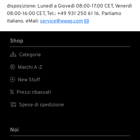
disposizione: Lunedì a Giovedì 08:00-17:00 CET, Venerdì
08:00-16:00 CET, Tel.: +49 931 250 61 16. Parliamo
italiano. eMail:
service@wwag.com
Shop

Categorie

Marchi A-Z

New Stuff

Prezzi ribassati

Spese di spedizione
Noi