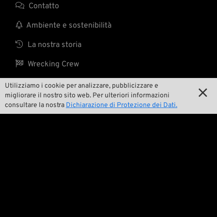

Contatto

Ambiente e sostenibilità

La nostra storia

Wrecking Crew
Utilizziamo i cookie per analizzare, pubblicizzare e

migliorare il nostro sito web. Per ulteriori informazioni
Pan-O-Rama
consultare la nostra
Dichiarazione di Protezione dei Dati.

Product Specials

Bike Features

Eventi

Consigli tecnici