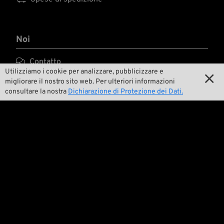
Noi

Contatto
Utilizziamo i cookie per analizzare, pubblicizzare e


Ambiente e sostenibilità
migliorare il nostro sito web. Per ulteriori informazioni
consultare la nostra
Dichiarazione di Protezione dei Dati.

La nostra storia

Wrecking Crew
Pan-O-Rama

Product Specials

Bike Features
