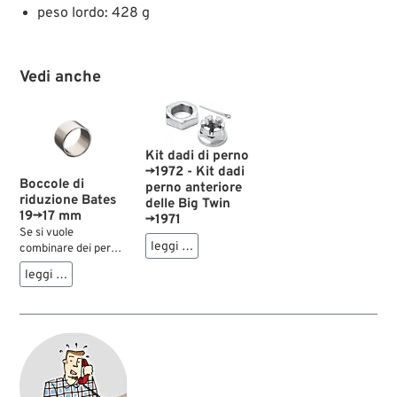
peso lordo: 428 g
Vedi anche
Kit dadi di perno
→1972 - Kit dadi
Boccole di
perno anteriore
riduzione Bates
delle Big Twin
19→17 mm
→1971
Se si vuole
leggi …
combinare dei perni
ruota da 17 mm con
leggi …
componenti da 19
mm, allora queste
boccole di riduzione
sono molto utili.
Possono essere
inserite dentro i
cuscinetti delle
ruote, nei bilancieri