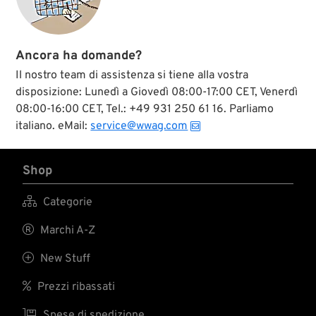
della forcella
Springer, nei
tendicatena, ecc.
Ancora ha domande?
Il nostro team di assistenza si tiene alla vostra
disposizione: Lunedì a Giovedì 08:00-17:00 CET, Venerdì
08:00-16:00 CET, Tel.: +49 931 250 61 16. Parliamo
italiano. eMail:
service@wwag.com
Shop

Categorie

Marchi A-Z

New Stuff

Prezzi ribassati

Spese di spedizione