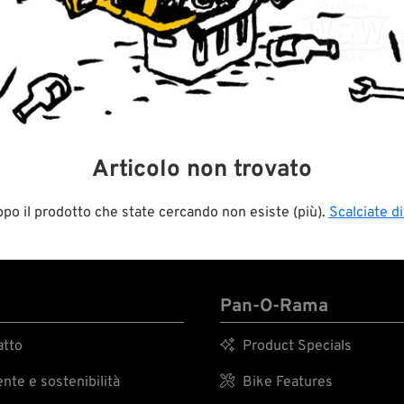
Articolo non trovato
po il prodotto che state cercando non esiste (più).
Scalciate d
Pan-O-Rama
tto

Product Specials
te e sostenibilità

Bike Features