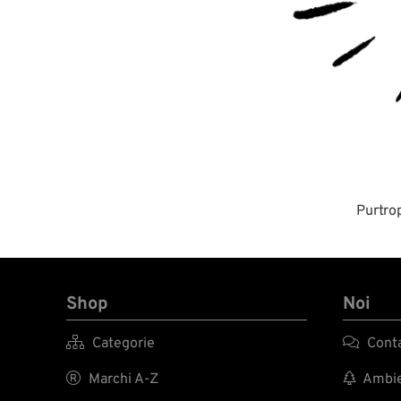
Purtrop
Shop
Noi

Categorie

Conta

Marchi A-Z

Ambien