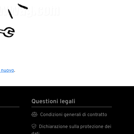
i nuovo
.
Questioni legali

Condizioni generali di contratto

Dichiarazione sulla protezione dei