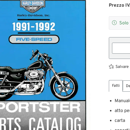
Prezzo IV

Solo 
Salvare 
Fatti
De
Manual
atto pe
carta