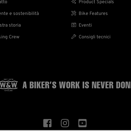
tto

Product Specials
te e sostenibilità

Bike Features
tra storia

Eventi
ing Crew

Consigli tecnici
A BIKER’S WORK
IS NEVER DON


