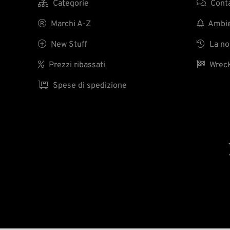

Categorie

Conta

Marchi A-Z

Ambien

New Stuff

La nos

Prezzi ribassati

Wreck

Spese di spedizione