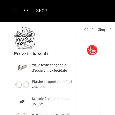
SHOP


Shop
Prezzi ribassati
Viti a testa esagonale
d’acciaio inox lucidate
Piastre supporto per filtri
aria Fork
Scatole 2 vie per spine
JST SM