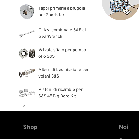
Tappi primaria a brugola
per Sportster
Chiavi combinate SAE di
GearWrench
Valvola sfiato per pompa
olio S&S
Alberi di trasmissione per
volani S&S
Pistoni di ricambio per
S&S 4” Big Bore Kit

Shop
Noi