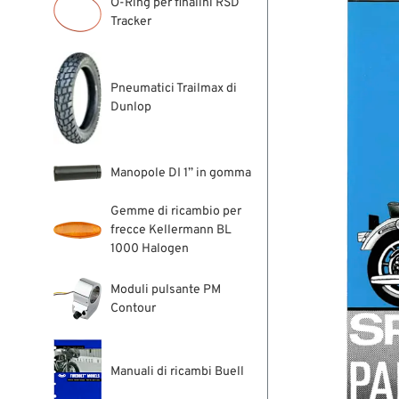
O-Ring per finalini RSD
Tracker
Pneumatici Trailmax di
Dunlop
Manopole DI 1” in gomma
Gemme di ricambio per
frecce Kellermann BL
1000 Halogen
Moduli pulsante PM
Contour
Manuali di ricambi Buell