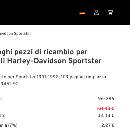


avidson Sportster
ghi pezzi di ricambio per
li Harley-Davidson Sportster
atto per Sportster 1991-1992; 109 pagine; rimpiazza
99451-92
o
96-286
131,40 €
tto
32,48 €
nia (7%)
2,27 €