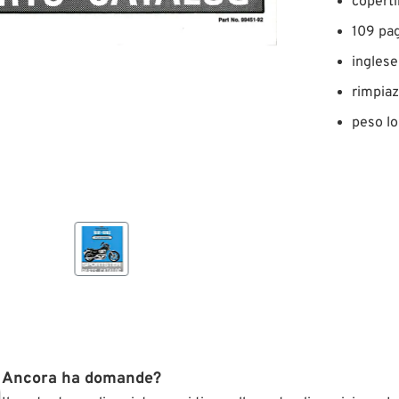
copert
109 pa
inglese
rimpia
peso lo
Ancora ha domande?