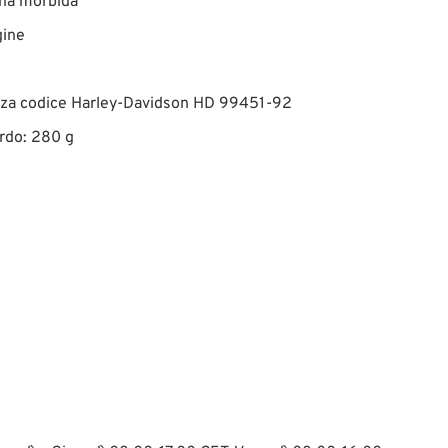
ina morbida
gine
zza codice Harley-Davidson HD 99451-92
rdo: 280 g