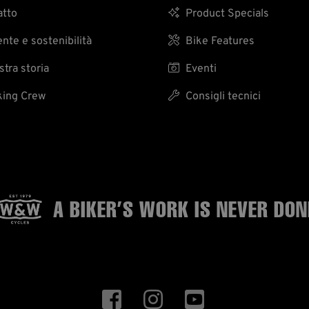
tto

Product Specials
te e sostenibilità

Bike Features
tra storia

Eventi
ing Crew

Consigli tecnici
A BIKER’S WORK
IS NEVER DON


