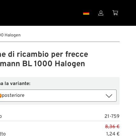


00 Halogen
 di ricambio per frecce
rmann BL 1000 Halogen
a la variante:
posteriore
o
21-759
8,36 €
tto
1,24 €