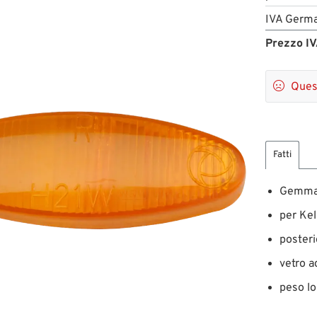
IVA Germa
Prezzo IV

Quest
Fatti
Gemma 
per Ke
posteri
vetro a
peso lo