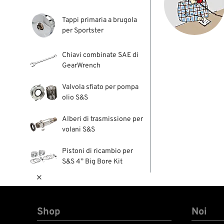
Tappi primaria a brugola
per Sportster
Chiavi combinate SAE di
GearWrench
Valvola sfiato per pompa
olio S&S
Alberi di trasmissione per
volani S&S
Pistoni di ricambio per
S&S 4” Big Bore Kit

Shop
Noi