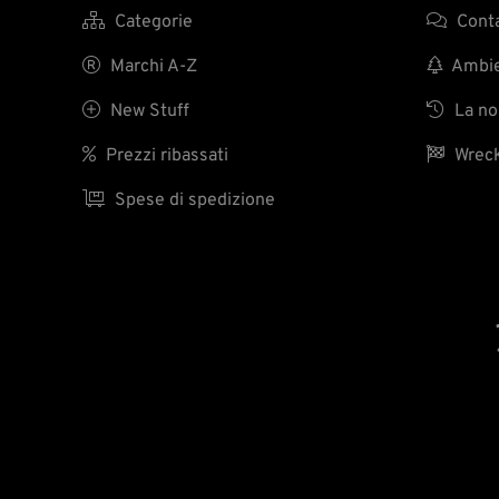

Categorie

Conta

Marchi A-Z

Ambien

New Stuff

La nos

Prezzi ribassati

Wreck

Spese di spedizione