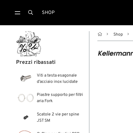
SHOP


Shop
Prezzi ribassati
Viti a testa esagonale
d’acciaio inox lucidate
Piastre supporto per filtri
aria Fork
Scatole 2 vie per spine
JST SM