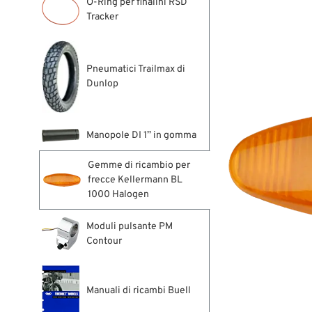
O-Ring per finalini RSD
Tracker
Pneumatici Trailmax di
Dunlop
Manopole DI 1” in gomma
Gemme di ricambio per
frecce Kellermann BL
1000 Halogen
Moduli pulsante PM
Contour
Manuali di ricambi Buell