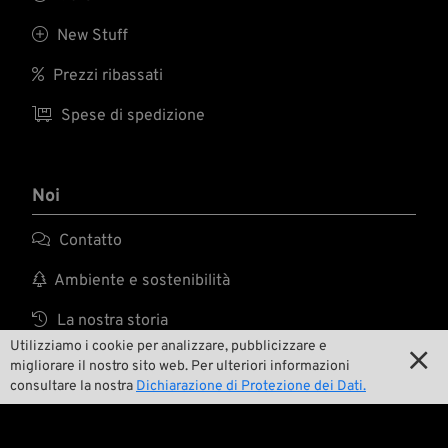

New Stuff

Prezzi ribassati

Spese di spedizione
Noi

Contatto

Ambiente e sostenibilità

La nostra storia
Utilizziamo i cookie per analizzare, pubblicizzare e


Wrecking Crew
migliorare il nostro sito web. Per ulteriori informazioni
consultare la nostra
Dichiarazione di Protezione dei Dati.
Pan-O-Rama