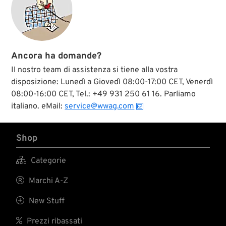
Ancora ha domande?
Il nostro team di assistenza si tiene alla vostra
disposizione: Lunedì a Giovedì 08:00-17:00 CET, Venerdì
08:00-16:00 CET, Tel.: +49 931 250 61 16. Parliamo
italiano. eMail:
service@wwag.com
Shop

Categorie

Marchi A-Z

New Stuff

Prezzi ribassati