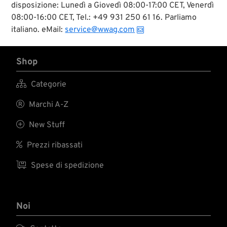
disposizione: Lunedì a Giovedì 08:00-17:00 CET, Venerdì
08:00-16:00 CET, Tel.: +49 931 250 61 16. Parliamo
italiano. eMail:
service@wwag.com
Shop

Categorie

Marchi A-Z

New Stuff

Prezzi ribassati

Spese di spedizione
Noi