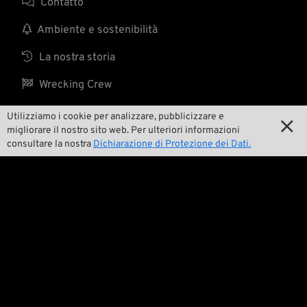

Contatto

Ambiente e sostenibilità

La nostra storia

Wrecking Crew
Utilizziamo i cookie per analizzare, pubblicizzare e

migliorare il nostro sito web. Per ulteriori informazioni
Pan-O-Rama
consultare la nostra
Dichiarazione di Protezione dei Dati.

Product Specials

Bike Features

Eventi

Consigli tecnici