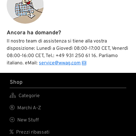
Ancora ha domande?
Il nostro team di assistenza si tiene alla vostra
disposizione: Lunedì a Giovedì 08:00-17:00 CET, Venerdì
08:00-16:00 CET, Tel.: +49 931 250 61 16. Parliamo
italiano. eMail:
service@wwag.com
Shop

Categorie

Marchi A-Z

New Stuff

Prezzi ribassati