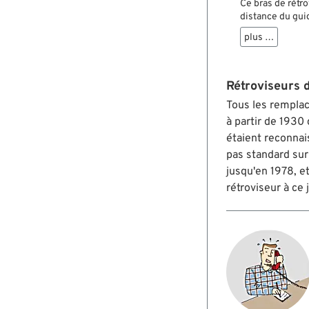
Ce bras de rétro
distance du guid
ou de rétrovise
plus …
Rétroviseurs 
Tous les remplac
à partir de 1930 
étaient reconnai
pas standard sur
jusqu'en 1978, e
rétroviseur à ce 