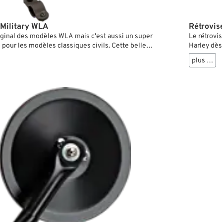
 Military WLA
Rétrovis
original des modèles WLA mais c'est aussi un super
Le rétrovis
 pour les modèles classiques civils. Cette belle
Harley dès
le bras en deux pièces pour permettre plusieurs
vue en cas
plus …
tage et par là la libre vue en arrière sans avoir le
court pour
ns la glace.
par simpl