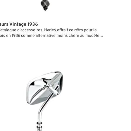
eurs Vintage 1936
atalogue d'accessoires, Harley offrait ce rétro pour la
ois en 1936 comme alternative moins chère au modèle
i correspond à notre rétro style Harley 1930). La différence
re ces deux modèles est la tige: le rétro 'early style' a
che deux lames d'acier à la place de la branche ronde de
DeLuxe. Il paraît d'ailleurs qu'on a vu ce rétro déjà sur les
en anciennes.