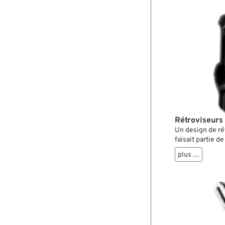
Rétroviseurs 
Un design de ré
faisait partie d
de la Seconde Gu
plus …
motos. Avec une