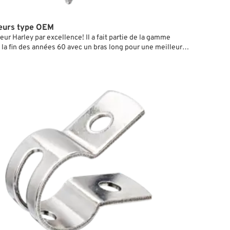
eurs type OEM
eur Harley par excellence! Il a fait partie de la gamme
 la fin des années 60 avec un bras long pour une meilleure
 de guidon étroit et au début des années 70 avec un bras
 un guidon plus large. Utilisable à gauche comme à droite
e changement de serrage.