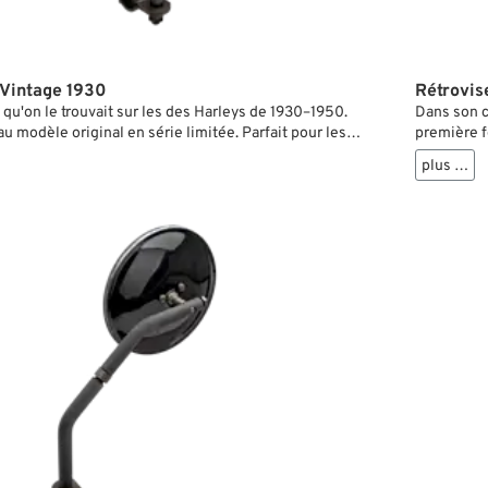
 Vintage 1930
Rétrovis
el qu'on le trouvait sur les des Harleys de 1930–1950.
Dans son c
au modèle original en série limitée. Parfait pour les
première f
u les applications custom.
DeLuxe (qu
plus …
majeure ent
comme bran
la version 
Indians bi