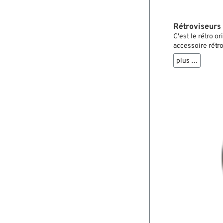
Rétroviseurs
C'est le rétro 
accessoire rétro
reproduction a 
plus …
positions de mon
propre coude da