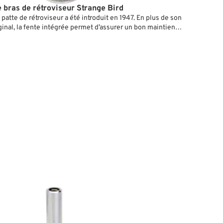
e bras de rétroviseur Strange Bird
 patte de rétroviseur a été introduit en 1947. En plus de son
ginal, la fente intégrée permet d’assurer un bon maintien
es parties légèrement cintrées du guidon. Se monte sur
uidons d’un pouce de diamètre.