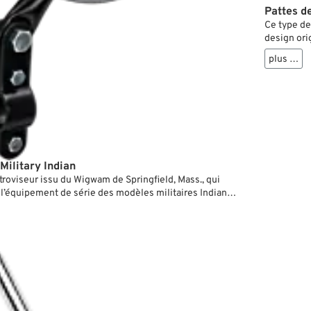
Pattes d
Ce type de
design ori
même sur d
plus …
tous les g
Military Indian
troviseur issu du Wigwam de Springfield, Mass., qui
e l’équipement de série des modèles militaires Indian
erre mondiale. Mais il fait de l’effet sur toutes les
 patte pour guidons de 7/8” et 1”.