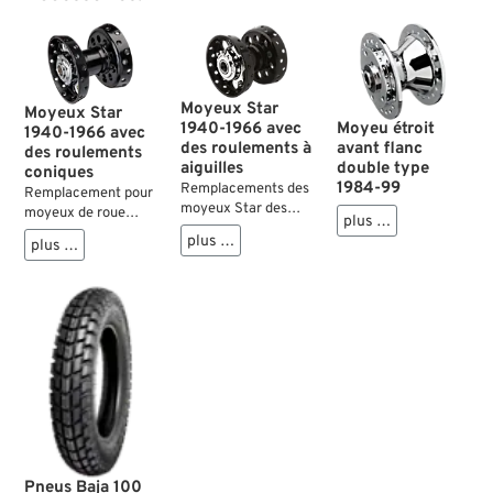
Moyeux Star
Moyeux Star
Moyeu étroit
1940-1966 avec
1940-1966 avec
avant flanc
des roulements à
des roulements
double type
aiguilles
coniques
1984-99
Remplacements des
Remplacement pour
moyeux Star des
moyeux de roue
plus …
années 1940 à 1966.
Harley-Davidson
plus …
plus …
Contrairement aux
1940–1966.
modèles d’origine,
Extérieurement, les
ces moyeux sont
moyeux reprennent
equipés des
le style d’origine,
roulements à
mais à l’intérieur ils
aiguilles
sont équipés de
interchangeables de
roulements à
production
rouleaux coniques.
industrielle. Ils sont
Prêts à être
livrés entièrement
installés, prémontés
assemblés avec
avec des joints spi.
toutes leurs pièces
Pneus Baja 100
internes. A utiliser