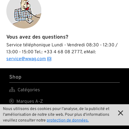
rainure centrale
longitudinale et une
extrémité
légèrement relevée
donnent un vrai
caractère à ce
garde-boue.
Vous avez des questions?
Service téléphonique Lundi - Vendredi 08:30 - 12:30 /
13:00 - 15:00 Tel.: +33 4 68 08 27 77, eMail:
service@wwag.com
Shop

Catégories

Marques A-Z
Nous utilisons des cookies pour l'analyse, de la publicité et


New Stuff
l'améliorisation de notre site web. Pour plus d'informations
veuillez consulter notre
protection de données.

Prix surbaissés