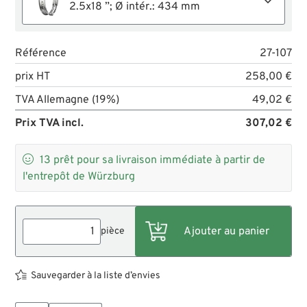
2.5x18 ”; Ø intér.: 434 mm
Référence
27-107
prix HT
258,00 €
TVA Allemagne (19%)
49,02 €
Prix TVA incl.
307,02 €

13
prêt pour sa livraison immédiate à partir de
l'entrepôt de Würzburg
pièce
Sauvegarder à la liste d’envies